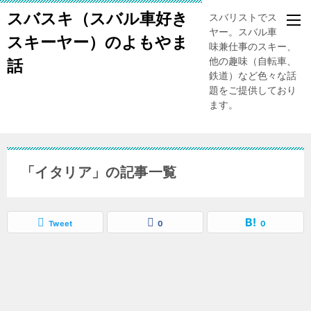
スバスキ（スバル車好き
スバリストでスキー
ヤー。スバル車、趣
スキーヤー）のよもやま
味兼仕事のスキー、
他の趣味（自転車、
話
鉄道）など色々な話
題をご提供しており
ます。
「イタリア」の記事一覧
Tweet
0
0