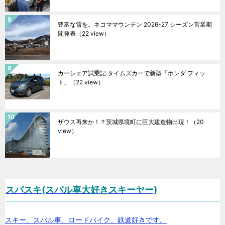
豊富な雪を。ネコママウンテン 2026-27 シーズン営業期
間発表
（22 view）
カーシェア試乗記 タイムズカーで新型「ホンダ フィッ
ト」
（22 view）
ザウス再来か！？茨城県境町に巨大建造物出現！
（20
view）
スバスキ(スバル車大好きスキーヤー)
スキー、スバル車、ロードバイク、鉄道好きです。