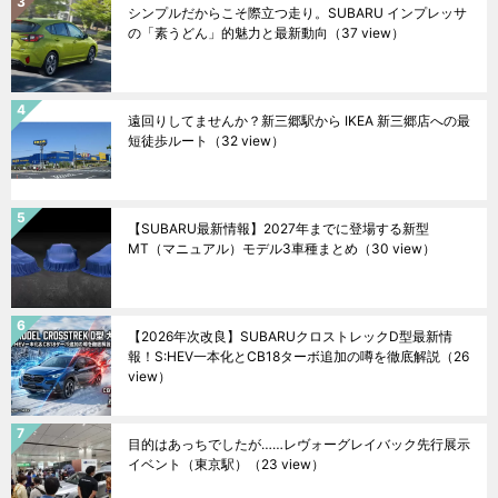
シンプルだからこそ際立つ走り。SUBARU インプレッサ
の「素うどん」的魅力と最新動向
（37 view）
遠回りしてませんか？新三郷駅から IKEA 新三郷店への最
短徒歩ルート
（32 view）
【SUBARU最新情報】2027年までに登場する新型
MT（マニュアル）モデル3車種まとめ
（30 view）
【2026年次改良】SUBARUクロストレックD型最新情
報！S:HEV一本化とCB18ターボ追加の噂を徹底解説
（26
view）
目的はあっちでしたが……レヴォーグレイバック先行展示
イベント（東京駅）
（23 view）