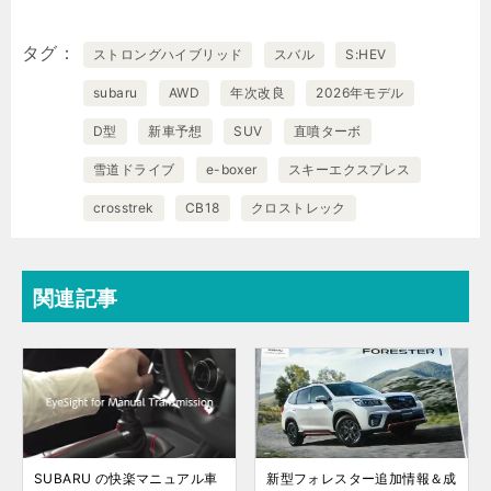
タグ
ストロングハイブリッド
スバル
S:HEV
subaru
AWD
年次改良
2026年モデル
D型
新車予想
SUV
直噴ターボ
雪道ドライブ
e-boxer
スキーエクスプレス
crosstrek
CB18
クロストレック
関連記事
SUBARU の快楽マニュアル車
新型フォレスター追加情報＆成