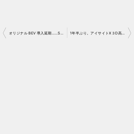
投
オリジナル BEV 導入延期……SUBARUの2026年3月期決算説明会
1年半ぶり。アイサイトX３D高精度地図データ更新しました 2026 春
稿
ナ
ビ
ゲ
ー
シ
ョ
ン