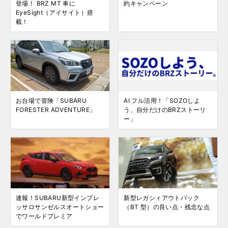
登場！ BRZ MT 車に
約キャンペーン
EyeSight（アイサイト）搭
載！
お台場で冒険「SUBARU
AI フル活用！「SOZOしよ
FORESTER ADVENTURE」
う、自分だけのBRZストーリ
ー」
速報！SUBARU新型インプレ
新型レガシィアウトバック
ッサロサンゼルスオートショー
（BT 型）の良い点・残念な点
でワールドプレミア