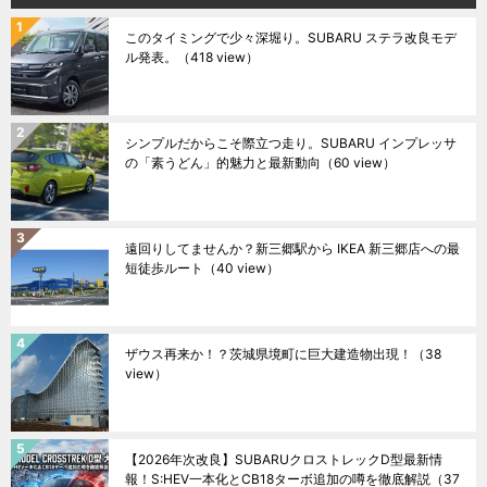
このタイミングで少々深堀り。SUBARU ステラ改良モデ
ル発表。
（418 view）
シンプルだからこそ際立つ走り。SUBARU インプレッサ
の「素うどん」的魅力と最新動向
（60 view）
遠回りしてませんか？新三郷駅から IKEA 新三郷店への最
短徒歩ルート
（40 view）
ザウス再来か！？茨城県境町に巨大建造物出現！
（38
view）
【2026年次改良】SUBARUクロストレックD型最新情
報！S:HEV一本化とCB18ターボ追加の噂を徹底解説
（37