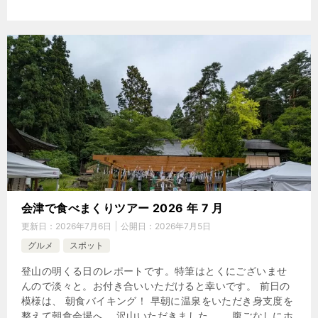
会津で食べまくりツアー 2026 年 7 月
更新日：
2026年7月6日
公開日：
2026年7月5日
グルメ
スポット
登山の明くる日のレポートです。特筆はとくにございませ
んので淡々と。お付き合いいただけると幸いです。 前日の
模様は、 朝食バイキング！ 早朝に温泉をいただき身支度を
整えて朝食会場へ。 沢山いただきました。。 腹ごなしにホ