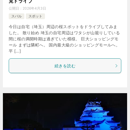
見ドライブ
公開日：
2026年4月3日
スバル
スポット
今日は自宅（埼玉）周辺の桜スポットをドライブしてみま
した。 散り始め 埼玉の自宅周辺はワタシが山籠りしている
間に桜の満開時期は過ぎていた模様。 巨大ショッピングモ
ール まずは隣町へ。 国内最大級のショッピングモールへ。
平 […]
続きを読む