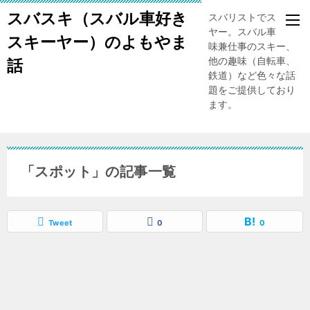
スバスキ（スバル車好き
スバリストでスキー
ヤー。スバル車、趣
スキーヤー）のよもやま
味兼仕事のスキー、
他の趣味（自転車、
話
鉄道）など色々な話
題をご提供しており
ます。
「スポット」の記事一覧
Tweet
0
0