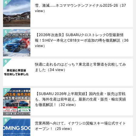
雪、激減……ネコママウンテンファイナル2025ｰ26
（37
view）
【2026年次改良】SUBARUクロストレックD型最新情
報！S:HEV一本化とCB18ターボ追加の噂を徹底解説
（36
view）
快適に走れるのはどっち？東北道と常磐道を比較してみ
ました
（34 view）
【SUBARU 2026年上半期実績】国内生産・販売は苦戦
も、海外生産は前年超え。最新の生産・販売・輸出実績
を徹底解説！
（32 view）
営業再開へ向けて。イナワシロ箕輪スキー場公式サイト
オープン！
（25 view）