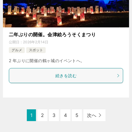
二年ぶりの開催。会津絵ろうそくまつり
公開日：
2026年2月14日
グルメ
スポット
2 年ぶりに開催の鶴ヶ城のイベントへ。
続きを読む
1
2
3
4
5
次へ