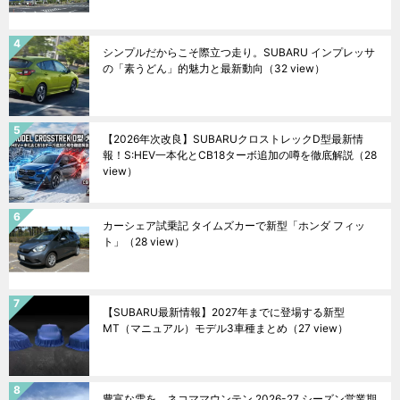
シンプルだからこそ際立つ走り。SUBARU インプレッサ
の「素うどん」的魅力と最新動向
（32 view）
【2026年次改良】SUBARUクロストレックD型最新情
報！S:HEV一本化とCB18ターボ追加の噂を徹底解説
（28
view）
カーシェア試乗記 タイムズカーで新型「ホンダ フィッ
ト」
（28 view）
【SUBARU最新情報】2027年までに登場する新型
MT（マニュアル）モデル3車種まとめ
（27 view）
豊富な雪を。ネコママウンテン 2026-27 シーズン営業期