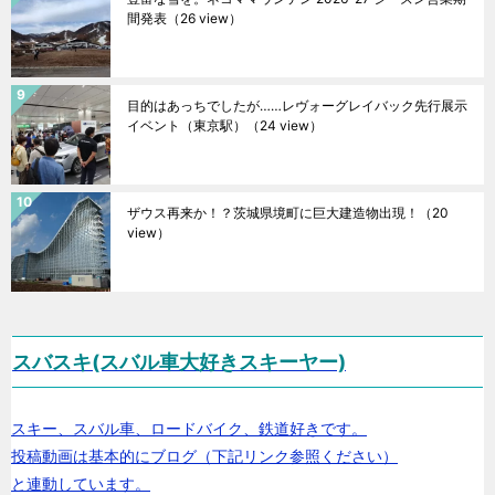
間発表
（26 view）
目的はあっちでしたが……レヴォーグレイバック先行展示
イベント（東京駅）
（24 view）
ザウス再来か！？茨城県境町に巨大建造物出現！
（20
view）
スバスキ(スバル車大好きスキーヤー)
スキー、スバル車、ロードバイク、鉄道好きです。
投稿動画は基本的にブログ（下記リンク参照ください）
と連動しています。