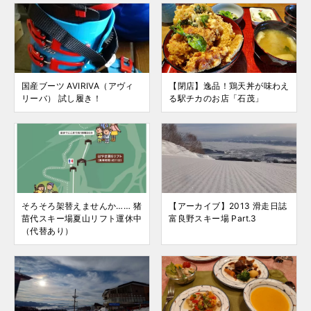
国産ブーツ AVIRIVA（アヴィ
【閉店】逸品！鶏天丼が味わえ
リーバ） 試し履き！
る駅チカのお店「石茂」
そろそろ架替えませんか…… 猪
【アーカイブ】2013 滑走日誌
苗代スキー場夏山リフト運休中
富良野スキー場 Part.3
（代替あり）