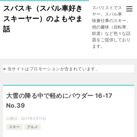
スバスキ（スバル車好き
スバリストでスキー
ヤー。スバル車、趣
スキーヤー）のよもやま
味兼仕事のスキー、
他の趣味（自転車、
話
鉄道）など色々な話
題をご提供しており
ます。
※ 当サイトはプロモーションが含まれています。
大雪の降る中で軽めにパウダー 16-17
No.39
公開日：
2017年2月11日
スキー
グルメ