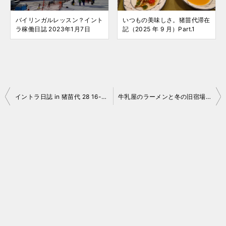
バイリンガルレッスン？イント
いつもの美味しさ。猪苗代滞在
ラ稼働日誌 2023年1月7日
記（2025 年 9 月）Part.1
投
イントラ日誌 in 猪苗代 28 16-17 No.038
牛乳屋のラーメンと冬の旧宿場町
稿
ナ
ビ
ゲ
ー
シ
ョ
ン