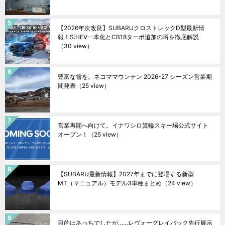
【2026年次改良】SUBARUクロストレックD型最新情
報！S:HEV一本化とCB18ターボ追加の噂を徹底解説
（30 view）
豊富な雪を。ネコママウンテン 2026-27 シーズン営業期
間発表
（25 view）
営業再開へ向けて。イナワシロ箕輪スキー場公式サイト
オープン！
（25 view）
【SUBARU最新情報】2027年までに登場する新型
MT（マニュアル）モデル3車種まとめ
（24 view）
目的はあっちでしたが……レヴォーグレイバック先行展示