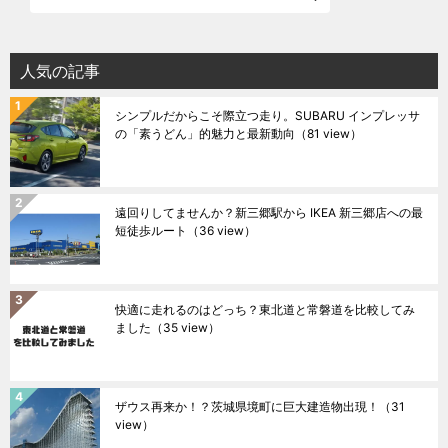
人気の記事
シンプルだからこそ際立つ走り。SUBARU インプレッサ
の「素うどん」的魅力と最新動向
（81 view）
遠回りしてませんか？新三郷駅から IKEA 新三郷店への最
短徒歩ルート
（36 view）
快適に走れるのはどっち？東北道と常磐道を比較してみ
ました
（35 view）
ザウス再来か！？茨城県境町に巨大建造物出現！
（31
view）