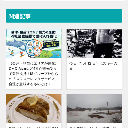
関連記事
【会津・猪苗代エリアが進化】
今日（1 月 12 日）はスキーの
DMC Aizuなど4社が観光受入
日
で業務提携！ISグループ外から
の「スワローレンタサービス」
合流が意味するものとは？