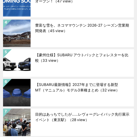
オープン！
（47 view）
豊富な雪を。ネコママウンテン 2026-27 シーズン営業期
間発表
（45 view）
【豪州仕様】SUBARU アウトバックとフォレスターを比
較
（33 view）
【SUBARU最新情報】2027年までに登場する新型
MT（マニュアル）モデル3車種まとめ
（32 view）
目的はあっちでしたが……レヴォーグレイバック先行展示
イベント（東京駅）
（28 view）