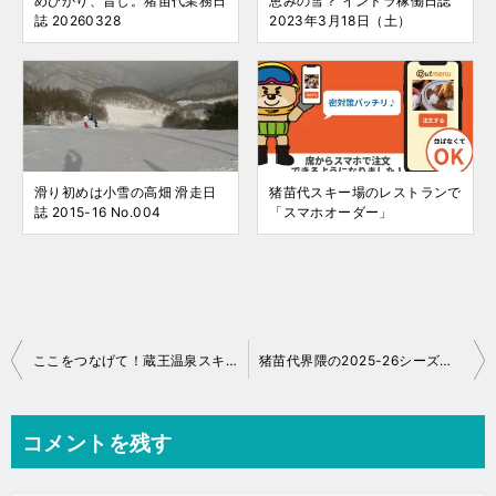
めひかり、旨し。猪苗代業務日
恵みの雪？ イントラ稼働日誌
誌 20260328
2023年3月18日（土）
滑り初めは小雪の高畑 滑走日
猪苗代スキー場のレストランで
誌 2015-16 No.004
「スマホオーダー」
投
ここをつなげて！蔵王温泉スキー場への要望です
猪苗代界隈の2025-26シーズンのホットな話題（猪苗代スキー場・箕輪スキー場）
稿
ナ
コメントを残す
ビ