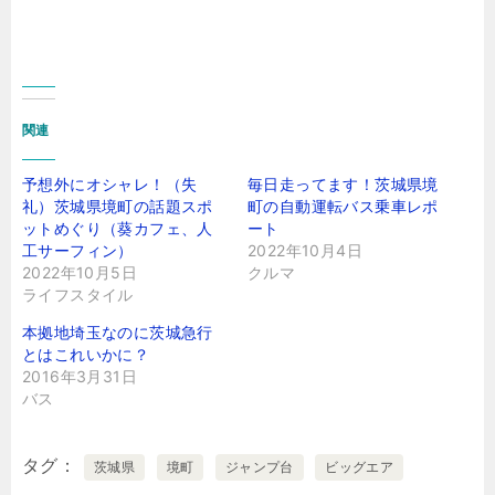
関連
予想外にオシャレ！（失
毎日走ってます！茨城県境
礼）茨城県境町の話題スポ
町の自動運転バス乗車レポ
ットめぐり（葵カフェ、人
ート
工サーフィン）
2022年10月4日
2022年10月5日
クルマ
ライフスタイル
本拠地埼玉なのに茨城急行
とはこれいかに？
2016年3月31日
バス
タグ
茨城県
境町
ジャンプ台
ビッグエア