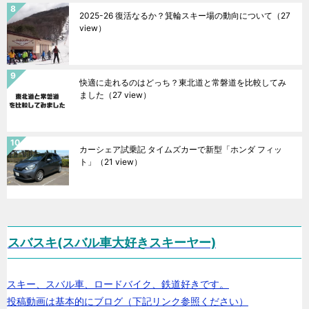
2025-26 復活なるか？箕輪スキー場の動向について
（27
view）
快適に走れるのはどっち？東北道と常磐道を比較してみ
ました
（27 view）
カーシェア試乗記 タイムズカーで新型「ホンダ フィッ
ト」
（21 view）
スバスキ(スバル車大好きスキーヤー)
スキー、スバル車、ロードバイク、鉄道好きです。
投稿動画は基本的にブログ（下記リンク参照ください）