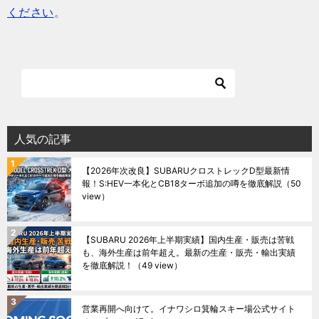
ください
。
人気の記事
【2026年次改良】SUBARUクロストレックD型最新情
報！S:HEV一本化とCB18ターボ追加の噂を徹底解説
（50
view）
【SUBARU 2026年上半期実績】国内生産・販売は苦戦
も、海外生産は前年超え。最新の生産・販売・輸出実績
を徹底解説！
（49 view）
営業再開へ向けて。イナワシロ箕輪スキー場公式サイト