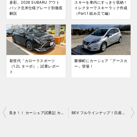
多彩。2026 SUBARU アウト
スキーを車内にすっきり収納！
バック北米仕様グレード別徹底
イレクターでスキーラック作成
解説
（Part.1 組み立て編）
新世代「カローラスポーツ
磐梯町にカーシェア「アースカ
（1.2L ターボ）」試乗レポー
ー」登場！
ト
投
良き！！ カーシェア試乗記 カレコで SUBARU「レヴォーグ」
BEV フルラインナップ！日産グローバル本社ギャラリーとオーラ NISMO 試乗
稿
ナ