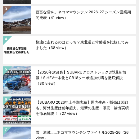
豊富な雪を。ネコママウンテン 2026-27 シーズン営業期
間発表
（41 view）
快適に走れるのはどっち？東北道と常磐道を比較してみ
ました
（38 view）
【2026年次改良】SUBARUクロストレックD型最新情
報！S:HEV一本化とCB18ターボ追加の噂を徹底解説
（30 view）
【SUBARU 2026年上半期実績】国内生産・販売は苦戦
も、海外生産は前年超え。最新の生産・販売・輸出実績
を徹底解説！
（27 view）
雪、激減……ネコママウンテンファイナル2025ｰ26
（26
view）