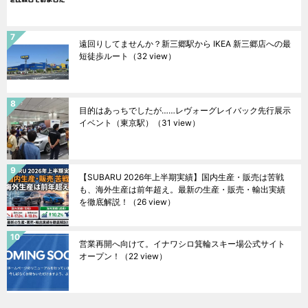
遠回りしてませんか？新三郷駅から IKEA 新三郷店への最
短徒歩ルート
（32 view）
目的はあっちでしたが……レヴォーグレイバック先行展示
イベント（東京駅）
（31 view）
【SUBARU 2026年上半期実績】国内生産・販売は苦戦
も、海外生産は前年超え。最新の生産・販売・輸出実績
を徹底解説！
（26 view）
営業再開へ向けて。イナワシロ箕輪スキー場公式サイト
オープン！
（22 view）