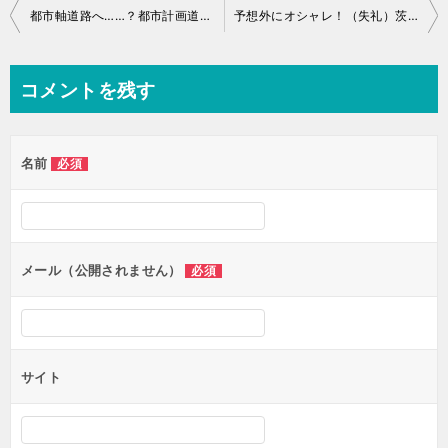
投
都市軸道路へ……？都市計画道路 3・3・77 三郷流山線の建設予定地へ
予想外にオシャレ！（失礼）茨城県境町の話題スポットめぐり（葵カフェ、人工サーフィン）
稿
ナ
コメントを残す
ビ
ゲ
名前
必須
ー
シ
ョ
ン
メール（公開されません）
必須
サイト