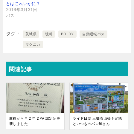
とはこれいかに？
2016年3月31日
バス
タグ
茨城県
境町
BOLDY
自動運転バス
マクニカ
関連記事
取得から早 2 年 DPA 認定証更
ライド日誌 三郷流山橋予定地
新しました
といつものパン屋さん