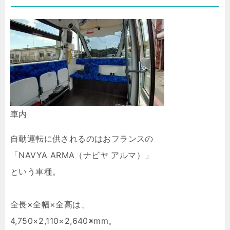
車内
自動運転に供されるのはおフランスの
「NAVYA ARMA（ナビヤ アルマ）」
という車種。
全長×全幅×全高は、
4,750×2,110×2,640※mm。