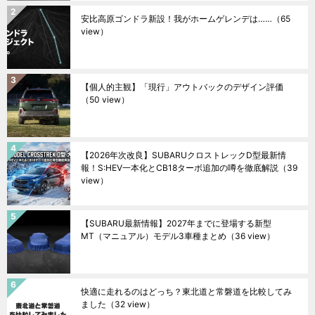
安比高原ゴンドラ新設！我がホームゲレンデは……
（65
view）
【個人的主観】「現行」アウトバックのデザイン評価
（50 view）
【2026年次改良】SUBARUクロストレックD型最新情
報！S:HEV一本化とCB18ターボ追加の噂を徹底解説
（39
view）
【SUBARU最新情報】2027年までに登場する新型
MT（マニュアル）モデル3車種まとめ
（36 view）
快適に走れるのはどっち？東北道と常磐道を比較してみ
ました
（32 view）