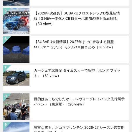
【2026年次改良】SUBARUクロストレックD型最新情
報！S:HEV一本化とCB18ターボ追加の噂を徹底解説
（33 view）
【SUBARU最新情報】2027年までに登場する新型
MT（マニュアル）モデル3車種まとめ
（31 view）
カーシェア試乗記 タイムズカーで新型「ホンダ フィッ
ト」
（31 view）
目的はあっちでしたが……レヴォーグレイバック先行展示
イベント（東京駅）
（26 view）
豊富な雪を。ネコママウンテン 2026-27 シーズン営業期