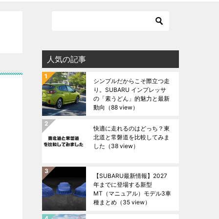
人気の記事
シンプルだからこそ際立つ走
り。SUBARU インプレッサ
の「素うどん」的魅力と最新
動向
（88 view）
快適に走れるのはどっち？東
北道と常磐道を比較してみま
した
（38 view）
【SUBARU最新情報】2027
年までに登場する新型
MT（マニュアル）モデル3車
種まとめ
（35 view）