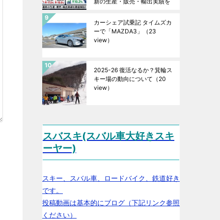
新の生産・販売・輸出実績を
徹底解説！
（23 view）
カーシェア試乗記 タイムズカ
ーで「MAZDA3」
（23
view）
2025-26 復活なるか？箕輪ス
キー場の動向について
（20
view）
スバスキ(スバル車大好きスキ
ーヤー)
スキー、スバル車、ロードバイク、鉄道好き
です。
投稿動画は基本的にブログ（下記リンク参照
ください）