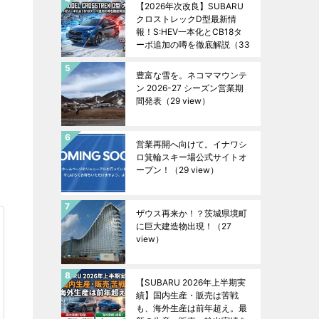
【2026年次改良】SUBARU
クロストレックD型最新情
報！S:HEV一本化とCB18タ
ーボ追加の噂を徹底解説
（33
view）
豊富な雪を。ネコママウンテ
ン 2026-27 シーズン営業期
間発表
（29 view）
営業再開へ向けて。イナワシ
ロ箕輪スキー場公式サイトオ
ープン！
（29 view）
ザウス再来か！？茨城県境町
に巨大建造物出現！
（27
view）
【SUBARU 2026年上半期実
績】国内生産・販売は苦戦
も、海外生産は前年超え。最