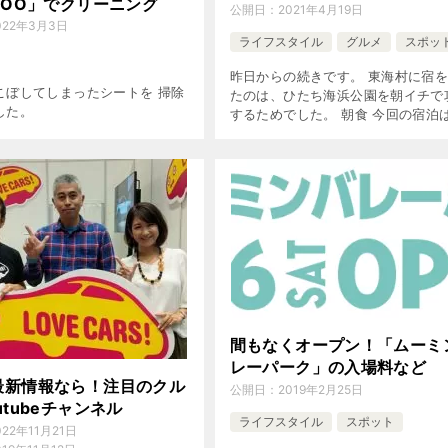
POO」でクリーニング
公開日：
2021年4月19日
022年3月3日
ライフスタイル
グルメ
スポッ
昨日からの続きです。 東海村に宿
こぼしてしまったシートを 掃除
たのは、ひたち海浜公園を朝イチで
した。
するためでした。 朝食 今回の宿泊は
テルエリアワン東海 posted with
バ 茨城県那珂郡東海村白方1752-36
図] 楽天ト […]
間もなくオープン！「ムーミ
レーパーク」の入場料など
最新情報なら！注目のクル
公開日：
2019年2月25日
utubeチャンネル
ライフスタイル
スポット
022年11月21日