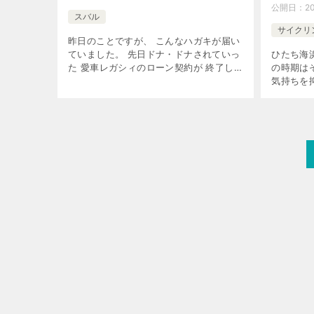
公開日：
2
スバル
サイクリ
昨日のことですが、 こんなハガキが届い
ていました。 先日ドナ・ドナされていっ
ひたち海
た 愛車レガシィのローン契約が 終了し
の時期は
たというハガキです。 関連記事： 「レ
気持ちを
ガシィオーナー」休業に向けて Part.4 各
りました
種手続き […]
アクセス
いてい […