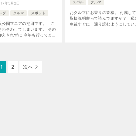
スバル
クルマ
017年5月2日
おクルマにお乗りの皆様。 付属し
ング
クルマ
スポット
取扱説明書って読んでますか？ 私
浜公園マニアの池田です。 こ
車後すぐに一通り読むようにしてい
そわそわしてしまいます。 その
す。 以後、疑問点があると手にと
抑えきれずに 今年も行ってまい
もしばしば。 中には「全く見たこ
。 今回は諸事情によりクルマ
ない」とか […]
。 まず、入園までを詳細に 書
]
1
2
次へ