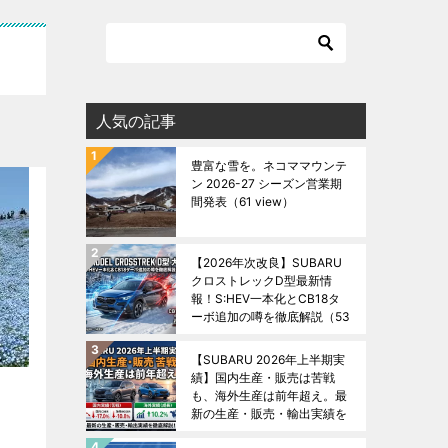
人気の記事
豊富な雪を。ネコママウンテ
ン 2026-27 シーズン営業期
間発表
（61 view）
【2026年次改良】SUBARU
クロストレックD型最新情
報！S:HEV一本化とCB18タ
ーボ追加の噂を徹底解説
（53
view）
【SUBARU 2026年上半期実
績】国内生産・販売は苦戦
も、海外生産は前年超え。最
新の生産・販売・輸出実績を
徹底解説！
（48 view）