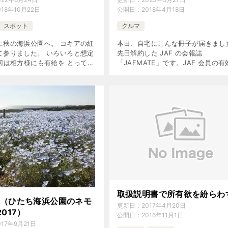
018年10月22日
公開日：
2018年4月18日
スポット
クルマ
に秋の海浜公園へ。 コキアの紅
本日、自宅にこんな冊子が届きまし
て参りました。 いろいろと想定
先日解約した JAF の会報誌
今回は相方様にも有給を とっても
「JAFMATE」です。JAF 会員の有
ルマを使った 平日ツアーとしま
限が今月末ですのでこれが恐らく最
「平日ならば、 ちょっとゆっく
配達になると思います。 パラパラ
いか。」 ……と、 […]
ってみると、クルマの税金について
[…]
取扱説明書で所有欲を紛らわ
青（ひたち海浜公園のネモ
更新日：
2017年4月20日
2017）
公開日：
2016年11月1日
017年9月21日