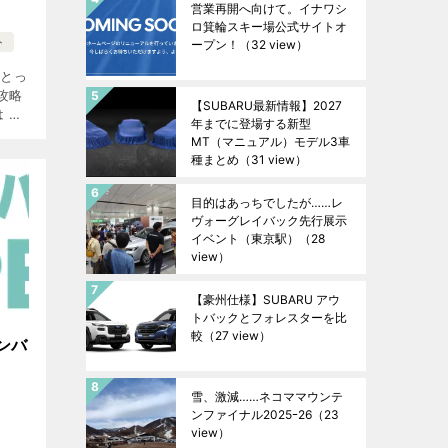
営業再開へ向けて。イナワシ
ロ箕輪スキー場公式サイトオ
ト
ープン！
（32 view）
をとっ
攻略
【SUBARU最新情報】2027
 ホ
年までに登場する新型
 トマレ
MT（マニュアル）モデル3車
[地
種まとめ
（31 view）
目的はあっちでしたが……レ
ヴォーグレイバック先行展示
イベント（東京駅）
（28
view）
【豪州仕様】SUBARU アウ
トバックとフォレスターを比
較
（27 view）
ンバ
雪、激減……ネコママウンテ
ンファイナル2025ｰ26
（23
view）