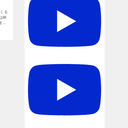
てくる
は納
ま
ること
とが