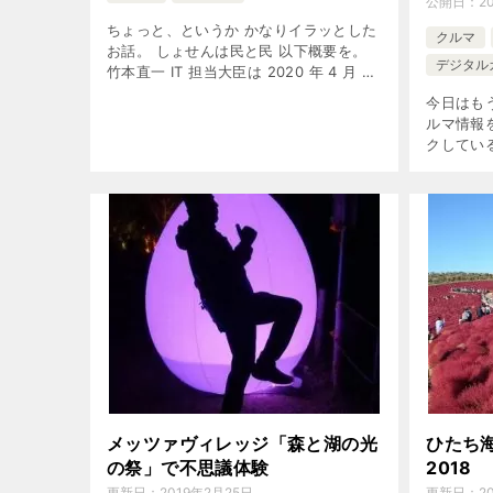
公開日：
2
ちょっと、というか かなりイラッとした
クルマ
お話。 しょせんは民と民 以下概要を。
デジタル
竹本直一 IT 担当大臣は 2020 年 4 月 14
日の 記者会見で、日本の「はんこ文化」
今日はも
が テレワークの妨げになっているとの
ルマ情報
指摘につい […]
クしている
ある中で
Youtu
CARS!TV
メッツァヴィレッジ「森と湖の光
ひたち
の祭」で不思議体験
2018
更新日：
2019年2月25日
更新日：
2