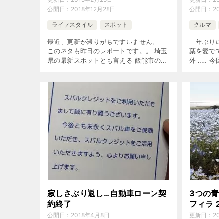
公開日：
2018年12月28日
公開日：
2
ライフスタイル
スポット
クルマ
最近、更新が滞りがちですいません。
二年ぶり
このネタも昨日のレポートです。。 埼玉
葉を愛で
県の最新スポットとも言える 飯能市のメ
外…… 
ッツァ・ヴィレッジに 行ってきました。
らい、ク
激変！宮沢湖 宮沢湖といえば、 かつて
した。 
は釣り堀やボート […]
り出てもい
寂しさぶり返し…自動車ローン契
3つの
約終了
フィラ 
公開日：
2018年4月8日
更新日：
2