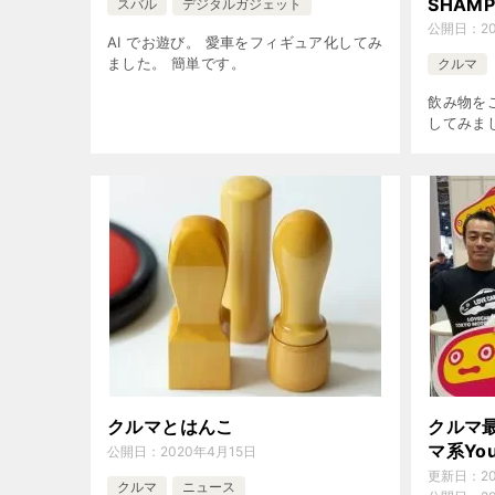
SHAM
スバル
デジタルガジェット
公開日：
2
AI でお遊び。 愛車をフィギュア化してみ
ました。 簡単です。
クルマ
飲み物を
してみま
クルマとはんこ
クルマ
マ系Yo
公開日：
2020年4月15日
更新日：
2
クルマ
ニュース