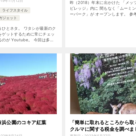
019年11月12日
昨（2018）年末に出かけた 「メッ
ビレッジ」内に 間もなく「ムーミ
ライフスタイル
ーパーク」が オープンします。 参
ガジェット
メッツァヴィレッジ「森と湖の光の
で不思議体験 その日は 2019 年 3 月
うひとネタ。 ワタシが最新のク
日。 […]
をゲットするために常にチェッ
のが Youtube。 今回は多々
個人的に注目・登録している
be チャンネルをご紹介。 LOVE
! 自 […]
海浜公園のコキア紅葉
「簡単に取れるところから取
クルマに関する税金を調べま
022年8月24日
更新日：
2023年5月27日