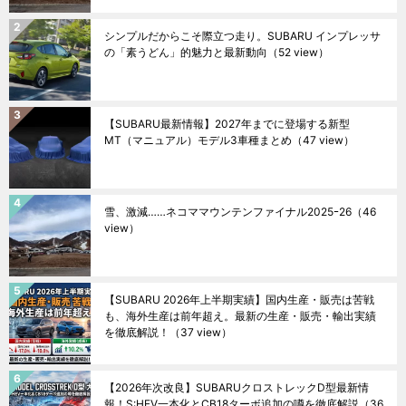
シンプルだからこそ際立つ走り。SUBARU インプレッサ
の「素うどん」的魅力と最新動向
（52 view）
【SUBARU最新情報】2027年までに登場する新型
MT（マニュアル）モデル3車種まとめ
（47 view）
雪、激減……ネコママウンテンファイナル2025ｰ26
（46
view）
【SUBARU 2026年上半期実績】国内生産・販売は苦戦
も、海外生産は前年超え。最新の生産・販売・輸出実績
を徹底解説！
（37 view）
【2026年次改良】SUBARUクロストレックD型最新情
報！S:HEV一本化とCB18ターボ追加の噂を徹底解説
（36