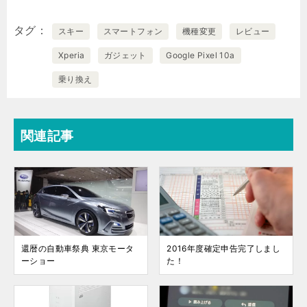
タグ
スキー
スマートフォン
機種変更
レビュー
Xperia
ガジェット
Google Pixel 10a
乗り換え
関連記事
還暦の自動車祭典 東京モータ
2016年度確定申告完了しまし
ーショー
た！