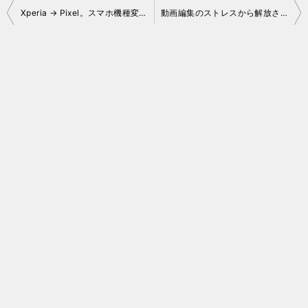
投
Xperia → Pixel。スマホ機種変しました。
動画編集のストレスから解放される！2026年版・編集環境を再構築するノートPC選び
稿
ナ
ビ
ゲ
ー
シ
ョ
ン