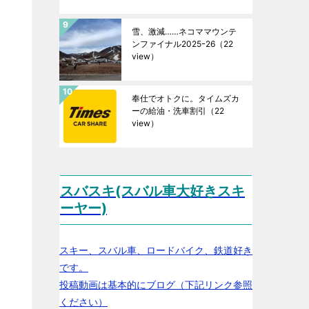
雪、激減……ネコママウンテ
ンファイナル2025ｰ26
（22
view）
奉仕でオトクに。タイムズカ
ーの給油・洗車割引
（22
view）
スバスキ(スバル車大好きスキ
ーヤー)
スキー、スバル車、ロードバイク、鉄道好き
です。
投稿動画は基本的にブログ（下記リンク参照
ください）