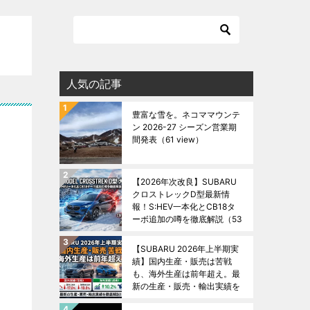
人気の記事
豊富な雪を。ネコママウンテ
ン 2026-27 シーズン営業期
間発表
（61 view）
【2026年次改良】SUBARU
クロストレックD型最新情
報！S:HEV一本化とCB18タ
ーボ追加の噂を徹底解説
（53
view）
【SUBARU 2026年上半期実
績】国内生産・販売は苦戦
も、海外生産は前年超え。最
新の生産・販売・輸出実績を
徹底解説！
（50 view）