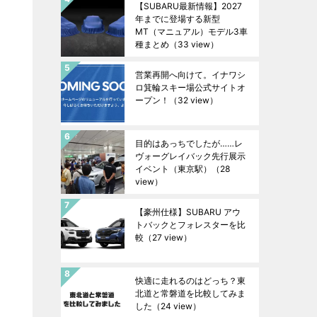
【SUBARU最新情報】2027
年までに登場する新型
MT（マニュアル）モデル3車
種まとめ
（33 view）
営業再開へ向けて。イナワシ
ロ箕輪スキー場公式サイトオ
ープン！
（32 view）
目的はあっちでしたが……レ
ヴォーグレイバック先行展示
イベント（東京駅）
（28
view）
【豪州仕様】SUBARU アウ
トバックとフォレスターを比
較
（27 view）
快適に走れるのはどっち？東
北道と常磐道を比較してみま
した
（24 view）