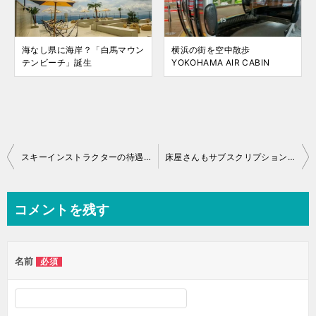
海なし県に海岸？「白馬マウン
横浜の街を空中散歩
テンビーチ」誕生
YOKOHAMA AIR CABIN
投
スキーインストラクターの待遇は？
床屋さんもサブスクリプション！？
稿
ナ
コメントを残す
ビ
ゲ
名前
必須
ー
シ
ョ