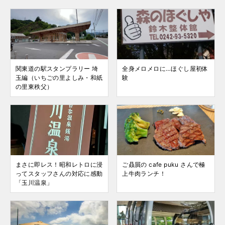
関東道の駅スタンプラリー 埼
全身メロメロに…ほぐし屋初体
玉編（いちごの里よしみ・和紙
験
の里東秩父）
まさに即レス！昭和レトロに浸
ご贔屓の cafe puku さんで極
ってスタッフさんの対応に感動
上牛肉ランチ！
「玉川温泉」