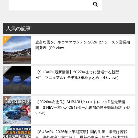
人気の記事
豊富な雪を。ネコママウンテン 2026-27 シーズン営業期
間発表
（90 view）
【SUBARU最新情報】2027年までに登場する新型
MT（マニュアル）モデル3車種まとめ
（48 view）
【2026年次改良】SUBARUクロストレックD型最新情
報！S:HEV一本化とCB18ターボ追加の噂を徹底解説
（47
view）
【SUBARU 2026年上半期実績】国内生産・販売は苦戦
も、海外生産は前年超え。最新の生産・販売・輸出実績