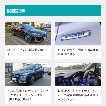
関連記事
SUBARU XV D 型試乗レポー
もうすぐ終売。元祖 e-BOXER
ト
の真髄に迫る
さらに詳細！レガシィアウトバ
取り扱い注意！アイサイトXの
ックマイナーチェンジ情報
カーブ前減速機能＠高速道路ジ
（BT D型）Part.2
ャンクション