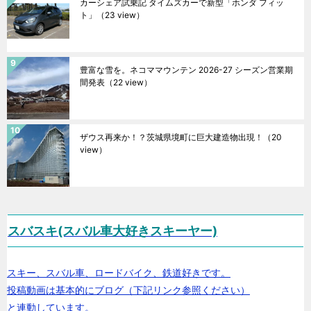
カーシェア試乗記 タイムズカーで新型「ホンダ フィッ
ト」
（23 view）
豊富な雪を。ネコママウンテン 2026-27 シーズン営業期
間発表
（22 view）
ザウス再来か！？茨城県境町に巨大建造物出現！
（20
view）
スバスキ(スバル車大好きスキーヤー)
スキー、スバル車、ロードバイク、鉄道好きです。
投稿動画は基本的にブログ（下記リンク参照ください）
と連動しています。