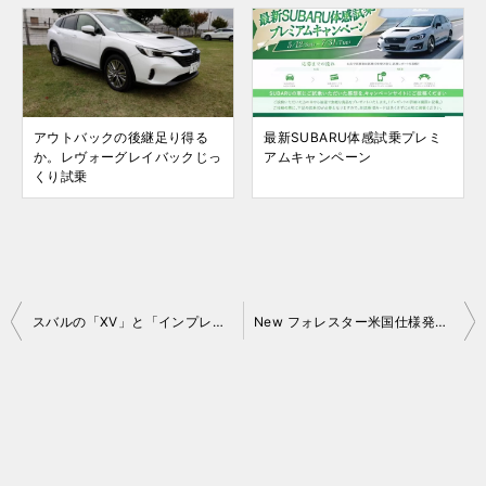
アウトバックの後継足り得る
最新SUBARU体感試乗プレミ
か。レヴォーグレイバックじっ
アムキャンペーン
くり試乗
投
スバルの「XV」と「インプレッサ XV」そのルーツを探る
New フォレスター米国仕様発表！
稿
ナ
ビ
ゲ