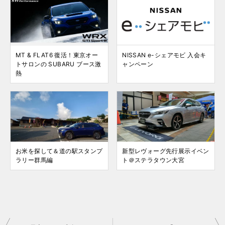
MT & FLAT6 復活！東京オー
NISSAN e-シェアモビ 入会キ
トサロンの SUBARU ブース激
ャンペーン
熱
お米を探して＆道の駅スタンプ
新型レヴォーグ先行展示イベン
ラリー群馬編
ト＠ステラタウン大宮