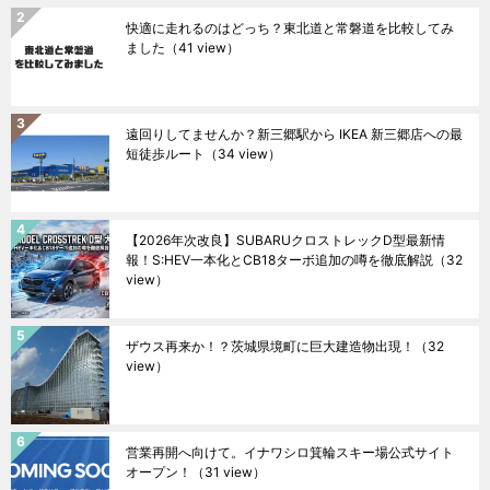
快適に走れるのはどっち？東北道と常磐道を比較してみ
ました
（41 view）
遠回りしてませんか？新三郷駅から IKEA 新三郷店への最
短徒歩ルート
（34 view）
【2026年次改良】SUBARUクロストレックD型最新情
報！S:HEV一本化とCB18ターボ追加の噂を徹底解説
（32
view）
ザウス再来か！？茨城県境町に巨大建造物出現！
（32
view）
営業再開へ向けて。イナワシロ箕輪スキー場公式サイト
オープン！
（31 view）