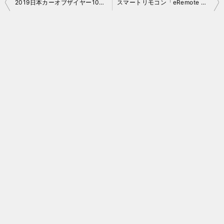
投
2019日本カーオブザイヤー10ベストカー決定
スマートリモコン「eRemote mini」導入レポート
稿
ナ
ビ
ゲ
ー
シ
ョ
ン