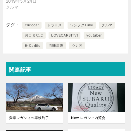
2019年5月24日
クルマ
タグ
clicccar
ドラヨス
ワンソクTube
クルマ
河口まなぶ
LOVECARS!TV!
youtuber
E-Carlife
五味康隆
ウナ丼
関連記事
愛車レガシィの車検終了
New レガシィ内覧会