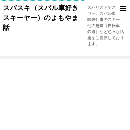
スバスキ（スバル車好き
スバリストでスキー
ヤー。スバル車、趣
スキーヤー）のよもやま
味兼仕事のスキー、
他の趣味（自転車、
話
鉄道）など色々な話
題をご提供しており
ます。