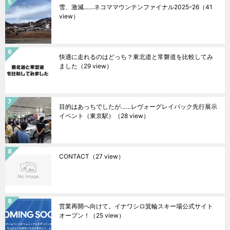
雪、激減……ネコママウンテンファイナル2025ｰ26
（41
view）
快適に走れるのはどっち？東北道と常磐道を比較してみ
ました
（29 view）
目的はあっちでしたが……レヴォーグレイバック先行展示
イベント（東京駅）
（28 view）
CONTACT
（27 view）
営業再開へ向けて。イナワシロ箕輪スキー場公式サイト
オープン！
（25 view）