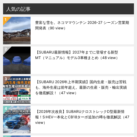
人気の記事
豊富な雪を。ネコママウンテン 2026-27 シーズン営業期
間発表
（90 view）
【SUBARU最新情報】2027年までに登場する新型
MT（マニュアル）モデル3車種まとめ
（48 view）
【SUBARU 2026年上半期実績】国内生産・販売は苦戦
も、海外生産は前年超え。最新の生産・販売・輸出実績
を徹底解説！
（47 view）
【2026年次改良】SUBARUクロストレックD型最新情
報！S:HEV一本化とCB18ターボ追加の噂を徹底解説
（47
view）