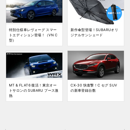
特別仕様車レヴォーグ スマー
新作傘型登場！SUBARUオリ
トエディション登場！（VN C
ジナルサンシェード
型）
MT & FLAT6 復活！東京オー
CX-30 快進撃！C セグ SUV
トサロンの SUBARU ブース激
の新車登録台数
熱