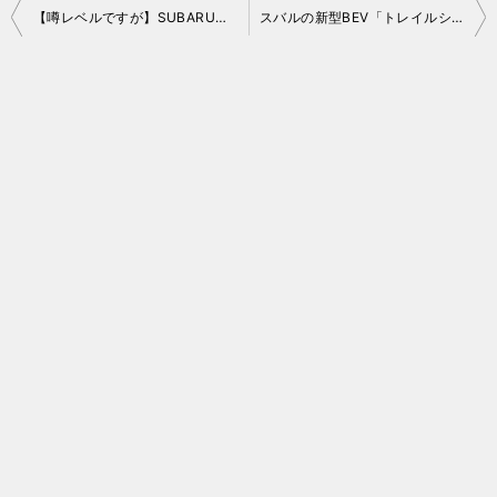
投
【噂レベルですが】SUBARUの3列シートのあのクルマの国内展開について
スバルの新型BEV「トレイルシーカー」が絶好調！受注台数が目標の4倍を突破
稿
ナ
ビ
ゲ
ー
シ
ョ
ン