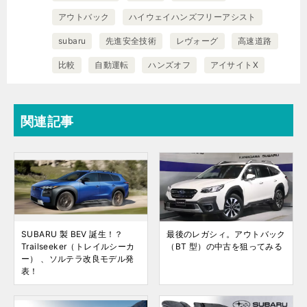
アウトバック
ハイウェイハンズフリーアシスト
subaru
先進安全技術
レヴォーグ
高速道路
比較
自動運転
ハンズオフ
アイサイトX
関連記事
SUBARU 製 BEV 誕生！？
最後のレガシィ。アウトバック
Trailseeker（トレイルシーカ
（BT 型）の中古を狙ってみる
ー） 、ソルテラ改良モデル発
表！