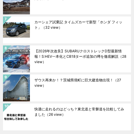
カーシェア試乗記 タイムズカーで新型「ホンダ フィッ
ト」
（32 view）
【2026年次改良】SUBARUクロストレックD型最新情
報！S:HEV一本化とCB18ターボ追加の噂を徹底解説
（28
view）
ザウス再来か！？茨城県境町に巨大建造物出現！
（27
view）
快適に走れるのはどっち？東北道と常磐道を比較してみ
ました
（26 view）