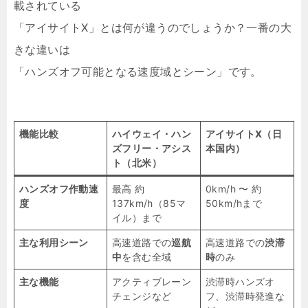
載されている
「アイサイトX」とは何が違うのでしょうか？一番の大
きな違いは
「ハンズオフ可能となる速度域とシーン」です。
機能比較
ハイウェイ・ハン
アイサイトX（日
ズフリー・アシス
本国内）
ト（北米）
ハンズオフ作動速
最高 約
0km/h 〜 約
度
137km/h（85マ
50km/hまで
イル）まで
主な利用シーン
高速道路での
巡航
高速道路での
渋滞
中
を含む全域
時
のみ
主な機能
アクティブレーン
渋滞時ハンズオ
チェンジなど
フ、渋滞時発進な