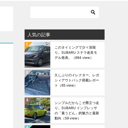
人気の記事
このタイミングで少々深堀
り。SUBARU ステラ改良モ
デル発表。
（694 view）
久しぶりのイレクター。レガ
シィアウトバック搭載レポー
ト
（65 view）
シンプルだからこそ際立つ走
り。SUBARU インプレッサ
の「素うどん」的魅力と最新
動向
（59 view）