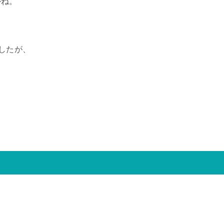
かね。
したが、
、