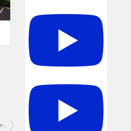
【スバル最前線】北米で解禁された「ハイウェイ・ハンズフリー・アシスト」と日本の「アイサイトX」の違いとは？