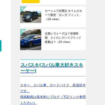
カーシェア試乗記 タイムズカ
ーで新型「ホンダ フィット」
（24 view）
次期レヴォーグは？登場時
期、ストロングハイブリッド
搭載は？
（20 view）
スバスキ(スバル車大好きスキ
ーヤー)
スキー、スバル車、ロードバイク、鉄道好き
です。
投稿動画は基本的にブログ（下記リンク参照
ください）