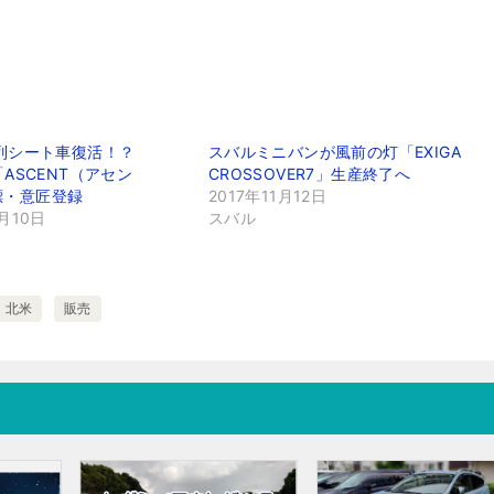
 列シート車復活！？
スバルミニバンが風前の灯「EXIGA
「ASCENT（アセン
CROSSOVER7」生産終了へ
標・意匠登録
2017年11月12日
2月10日
スバル
北米
販売