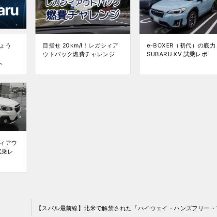
ょう
目指せ 20km/l！レガシィア
e-BOXER（初代）の底力
ら
ウトバック燃費チャレンジ
SUBARU XV 試乗レポ
へ
ィアウ
試乗レ