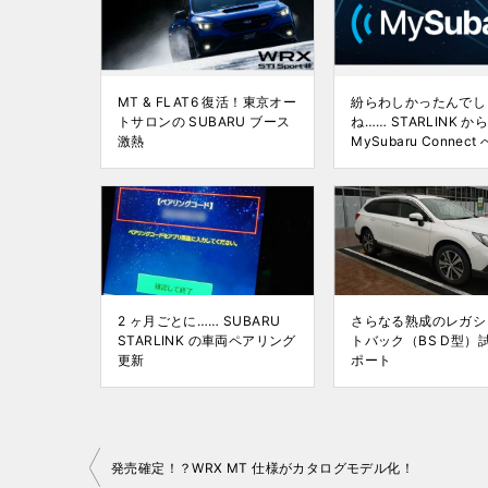
MT & FLAT6 復活！東京オー
紛らわしかったんでし
トサロンの SUBARU ブース
ね…… STARLINK か
激熱
MySubaru Connect 
2 ヶ月ごとに…… SUBARU
さらなる熟成のレガシ
STARLINK の車両ペアリング
トバック（BS D型）
更新
ポート
投
発売確定！？WRX MT 仕様がカタログモデル化！