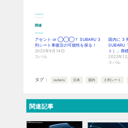
関連
アセント or ◯◯◯？ SUBARU 3
国内に 3
列シート車復活の可能性を探る！
SUBARU
2023年9月14日
ト）」商
スバル
2022年1
スバル
タグ
subaru
日本
国内
３列シート
関連記事