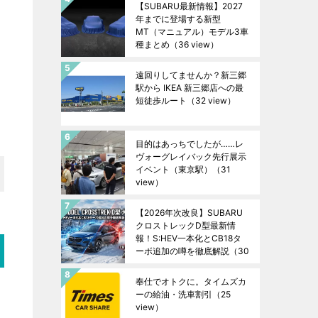
【SUBARU最新情報】2027
年までに登場する新型
MT（マニュアル）モデル3車
種まとめ
（36 view）
遠回りしてませんか？新三郷
駅から IKEA 新三郷店への最
短徒歩ルート
（32 view）
目的はあっちでしたが……レ
ヴォーグレイバック先行展示
イベント（東京駅）
（31
view）
【2026年次改良】SUBARU
クロストレックD型最新情
報！S:HEV一本化とCB18タ
ーボ追加の噂を徹底解説
（30
view）
奉仕でオトクに。タイムズカ
ーの給油・洗車割引
（25
view）