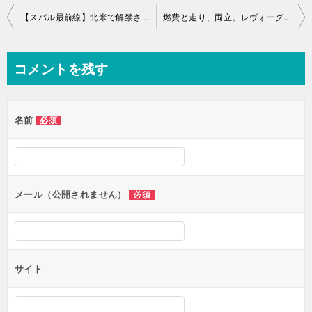
投
【スバル最前線】北米で解禁された「ハイウェイ・ハンズフリー・アシスト」と日本の「アイサイトX」の違いとは？
燃費と走り、両立。レヴォーグレイバックに S:HEV 登場！
稿
ナ
コメントを残す
ビ
ゲ
名前
必須
ー
シ
ョ
ン
メール（公開されません）
必須
サイト