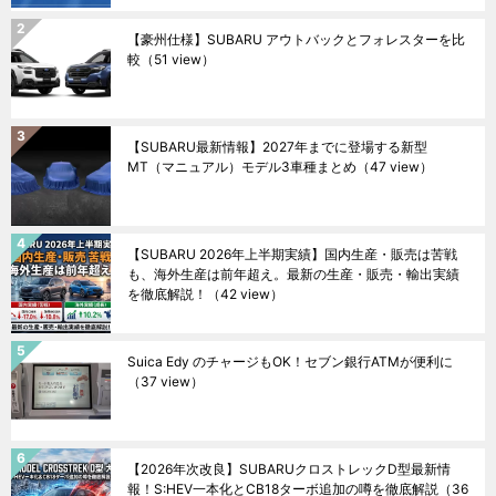
【豪州仕様】SUBARU アウトバックとフォレスターを比
較
（51 view）
【SUBARU最新情報】2027年までに登場する新型
MT（マニュアル）モデル3車種まとめ
（47 view）
【SUBARU 2026年上半期実績】国内生産・販売は苦戦
も、海外生産は前年超え。最新の生産・販売・輸出実績
を徹底解説！
（42 view）
Suica Edy のチャージもOK！セブン銀行ATMが便利に
（37 view）
【2026年次改良】SUBARUクロストレックD型最新情
報！S:HEV一本化とCB18ターボ追加の噂を徹底解説
（36