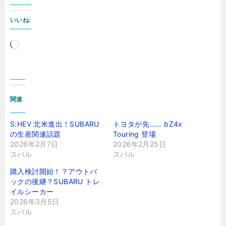
いいね:
読
み
込
み
関連
中…
S:HEV 北米進出！SUBARU
トヨタが先…… bZ4x
の生産関連話題
Touring 登場
2026年2月7日
2026年2月25日
スバル
スバル
購入検討開始！？アウトバ
ックの後継？SUBARU トレ
イルシーカー
2026年3月5日
スバル