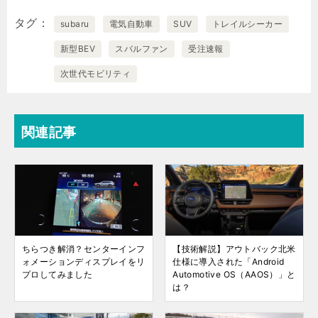
タグ
subaru
電気自動車
SUV
トレイルシーカー
新型BEV
スバルファン
受注速報
次世代モビリティ
関連記事
ちらつき解消？センターインフ
【技術解説】アウトバック北米
ォメーションディスプレイをリ
仕様に導入された「Android
プロしてみました
Automotive OS（AAOS）」と
は？