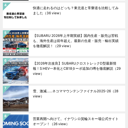
快適に走れるのはどっち？東北道と常磐道を比較してみ
ました
（36 view）
【SUBARU 2026年上半期実績】国内生産・販売は苦戦
も、海外生産は前年超え。最新の生産・販売・輸出実績
を徹底解説！
（29 view）
【2026年次改良】SUBARUクロストレックD型最新情
報！S:HEV一本化とCB18ターボ追加の噂を徹底解説
（29
view）
雪、激減……ネコママウンテンファイナル2025ｰ26
（28
view）
営業再開へ向けて。イナワシロ箕輪スキー場公式サイト
オープン！
（26 view）