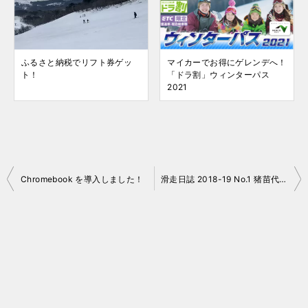
ふるさと納税でリフト券ゲッ
マイカーでお得にゲレンデへ！
ト！
「ドラ割」ウィンターパス
2021
投
Chromebook を導入しました！
滑走日誌 2018-19 No.1 猪苗代オープン
稿
ナ
ビ
ゲ
ー