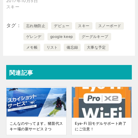
2017年10月5日
スキー
タグ
忘れ物防止
デビュー
スキー
スノーボード
ゲレンデ
google keep
グーグルキープ
メモ帳
リスト
備忘録
大事な予定
関連記事
こんなのやってます。猪苗代ス
Eye-Fi 旧モデルサポート終了
キー場の新サービス２つ
にご注意！