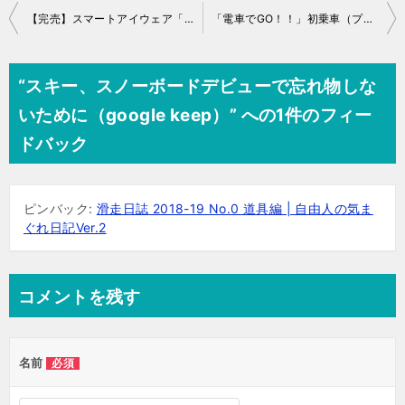
投
【完売】スマートアイウェア「Recon Jet」
「電車でGO！！」初乗車（プレイ）
稿
ナ
“スキー、スノーボードデビューで忘れ物しな
ビ
いために（google keep）” への1件のフィー
ゲ
ドバック
ー
シ
ピンバック:
滑走日誌 2018-19 No.0 道具編 | 自由人の気ま
ョ
ぐれ日記Ver.2
ン
コメントを残す
名前
必須