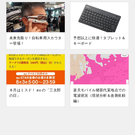
未来先取り！自転車用スカウタ
予想以上に快適！タブレット＆
ー登場！
キーボード
８月はミスド！ au の「三太郎
楽天モバイル猪苗代某地点での
の日」
電波状況（現状分析＆改善依頼
編）