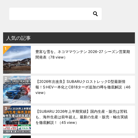
人気の記事
豊富な雪を。ネコママウンテン 2026-27 シーズン営業期
間発表
（78 view）
【2026年次改良】SUBARUクロストレックD型最新情
報！S:HEV一本化とCB18ターボ追加の噂を徹底解説
（46
view）
【SUBARU 2026年上半期実績】国内生産・販売は苦戦
も、海外生産は前年超え。最新の生産・販売・輸出実績
を徹底解説！
（45 view）