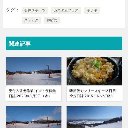
タグ
石井スポーツ
カスタムフェア
キザキ
ストック
伸縮式
関連記事
受付＆還元作業 イントラ稼働
猪苗代でフリースキー 2 日目
日誌 2023年3月9日（木）
滑走日誌 2015-16 No.033