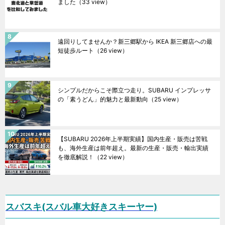
ました
（33 view）
遠回りしてませんか？新三郷駅から IKEA 新三郷店への最
短徒歩ルート
（26 view）
シンプルだからこそ際立つ走り。SUBARU インプレッサ
の「素うどん」的魅力と最新動向
（25 view）
【SUBARU 2026年上半期実績】国内生産・販売は苦戦
も、海外生産は前年超え。最新の生産・販売・輸出実績
を徹底解説！
（22 view）
スバスキ(スバル車大好きスキーヤー)