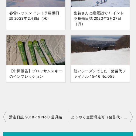
春雪レッスン イントラ稼働日
生徒さんと絶景詣で！ イント
誌 2023年2月8日（水）
ラ稼働日誌 2023年2月27日
（月）
【中間報告】ブロッサムスキー
短いシーズンでした…猪苗代フ
のインプレッション
ァイナル 15-16 No.055
投
滑走日誌 2018-19 No.0 道具編
ようやく全面滑走可（猪苗代・高畑）に！
稿
ナ