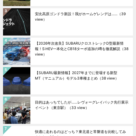
安比高原ゴンドラ新設！我がホームゲレンデは……
（39
view）
【2026年次改良】SUBARUクロストレックD型最新情
報！S:HEV一本化とCB18ターボ追加の噂を徹底解説
（38
view）
【SUBARU最新情報】2027年までに登場する新型
MT（マニュアル）モデル3車種まとめ
（38 view）
目的はあっちでしたが……レヴォーグレイバック先行展示
イベント（東京駅）
（33 view）
快適に走れるのはどっち？東北道と常磐道を比較してみ