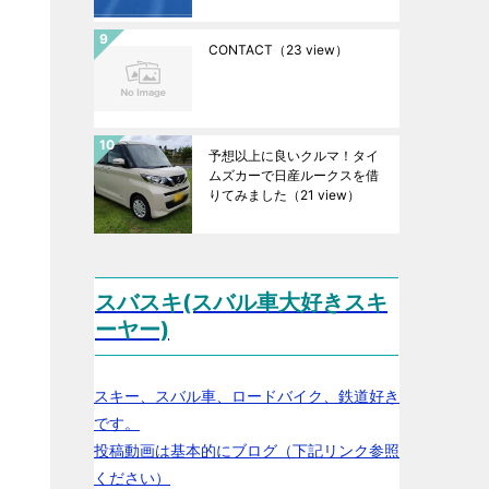
CONTACT
（23 view）
予想以上に良いクルマ！タイ
ムズカーで日産ルークスを借
りてみました
（21 view）
スバスキ(スバル車大好きスキ
ーヤー)
スキー、スバル車、ロードバイク、鉄道好き
です。
投稿動画は基本的にブログ（下記リンク参照
ください）