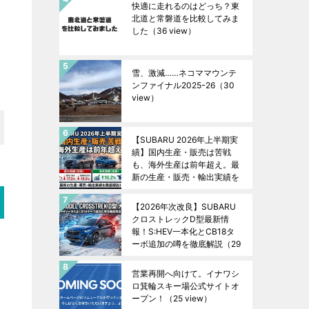
快適に走れるのはどっち？東
北道と常磐道を比較してみま
した
（36 view）
雪、激減……ネコママウンテ
ンファイナル2025ｰ26
（30
view）
【SUBARU 2026年上半期実
績】国内生産・販売は苦戦
も、海外生産は前年超え。最
新の生産・販売・輸出実績を
徹底解説！
（29 view）
【2026年次改良】SUBARU
クロストレックD型最新情
報！S:HEV一本化とCB18タ
ーボ追加の噂を徹底解説
（29
view）
営業再開へ向けて。イナワシ
ロ箕輪スキー場公式サイトオ
ープン！
（25 view）