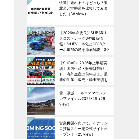
快適に走れるのはどっち？東
北道と常磐道を比較してみま
した
（38 view）
【2026年次改良】SUBARU
クロストレックD型最新情
報！S:HEV一本化とCB18タ
ーボ追加の噂を徹底解説
（30
view）
【SUBARU 2026年上半期実
績】国内生産・販売は苦戦
も、海外生産は前年超え。最
新の生産・販売・輸出実績を
徹底解説！
（27 view）
雪、激減……ネコママウンテ
ンファイナル2025ｰ26
（26
view）
営業再開へ向けて。イナワシ
ロ箕輪スキー場公式サイトオ
ープン！
（25 view）