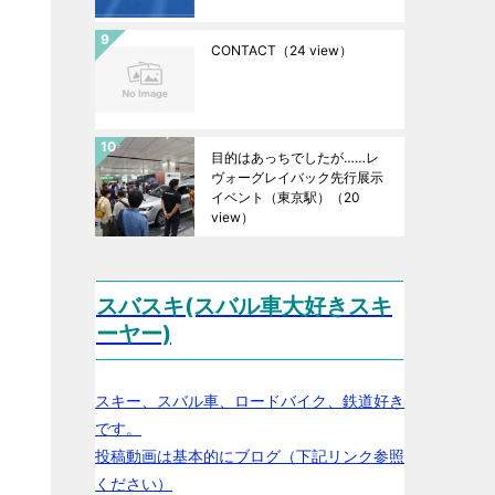
CONTACT
（24 view）
目的はあっちでしたが……レ
ヴォーグレイバック先行展示
イベント（東京駅）
（20
view）
スバスキ(スバル車大好きスキ
ーヤー)
スキー、スバル車、ロードバイク、鉄道好き
です。
投稿動画は基本的にブログ（下記リンク参照
ください）