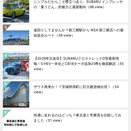
シンプルだからこそ際立つ走り。SUBARU インプレッサ
の「素うどん」的魅力と最新動向
（66 view）
遠回りしてませんか？新三郷駅から IKEA 新三郷店への最
短徒歩ルート
（38 view）
【2026年次改良】SUBARUクロストレックD型最新情
報！S:HEV一本化とCB18ターボ追加の噂を徹底解説
（35
view）
ザウス再来か！？茨城県境町に巨大建造物出現！
（34
view）
快適に走れるのはどっち？東北道と常磐道を比較してみ
ました
（31 view）