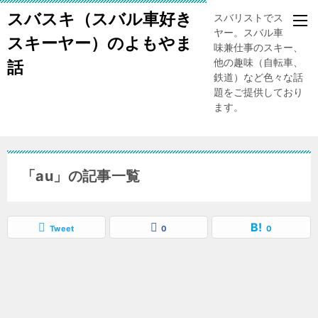
スバスキ（スバル車好き
スバリストでスキー
ヤー。スバル車、趣
スキーヤー）のよもやま
味兼仕事のスキー、
他の趣味（自転車、
話
鉄道）など色々な話
題をご提供しており
ます。
「au」の記事一覧
Tweet
0
0