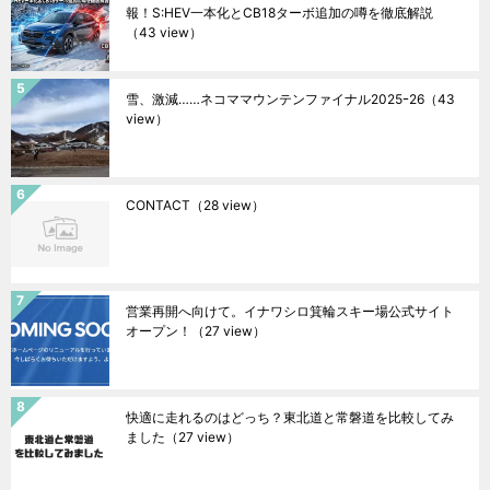
報！S:HEV一本化とCB18ターボ追加の噂を徹底解説
（43 view）
雪、激減……ネコママウンテンファイナル2025ｰ26
（43
view）
CONTACT
（28 view）
営業再開へ向けて。イナワシロ箕輪スキー場公式サイト
オープン！
（27 view）
快適に走れるのはどっち？東北道と常磐道を比較してみ
ました
（27 view）