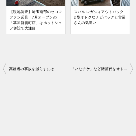
【現地調査】埼玉南部のセコマ
スバル レガシィアウトバック
ファン必見！7月オープンの
D型オトクなナビパックと営業
「草加新善町店」はホットシェ
さんの気遣い
フ併設で大注目
投
高齢者の事故を減らすには
「いなチケ」など猪苗代をオトクに楽しむチケットのご紹介！！2016-17
稿
ナ
ビ
ゲ
ー
シ
ョ