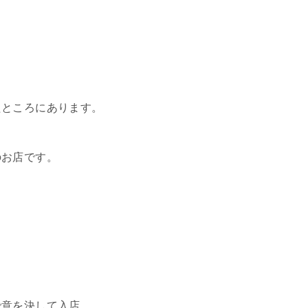
たところにあります。
のお店です。
で意を決して入店。