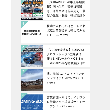
【SUBARU 2026年上半期実
績】国内生産・販売は苦戦
も、海外生産は前年超え。最
新の生産・販売・輸出実績を
徹底解説！
（32 view）
快適に走れるのはどっち？東
北道と常磐道を比較してみま
した
（32 view）
【2026年次改良】SUBARU
クロストレックD型最新情
報！S:HEV一本化とCB18タ
ーボ追加の噂を徹底解説
（31
view）
雪、激減……ネコママウンテ
ンファイナル2025ｰ26
（31
view）
営業再開へ向けて。イナワシ
ロ箕輪スキー場公式サイトオ
ープン！
（25 view）