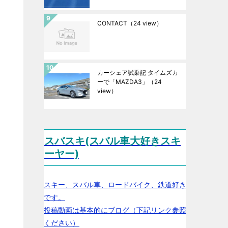
CONTACT
（24 view）
カーシェア試乗記 タイムズカ
ーで「MAZDA3」
（24
view）
スバスキ(スバル車大好きスキ
ーヤー)
スキー、スバル車、ロードバイク、鉄道好き
です。
投稿動画は基本的にブログ（下記リンク参照
ください）