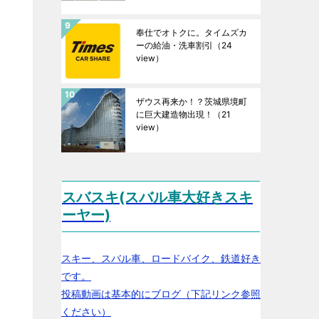
奉仕でオトクに。タイムズカ
ーの給油・洗車割引
（24
view）
ザウス再来か！？茨城県境町
に巨大建造物出現！
（21
view）
スバスキ(スバル車大好きスキ
ーヤー)
スキー、スバル車、ロードバイク、鉄道好き
です。
投稿動画は基本的にブログ（下記リンク参照
ください）