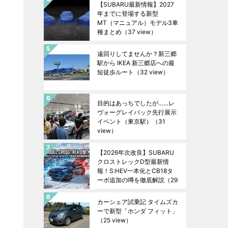
【SUBARU最新情報】2027
年までに登場する新型
MT（マニュアル）モデル3車
種まとめ
（37 view）
遠回りしてませんか？新三郷
駅から IKEA 新三郷店への最
短徒歩ルート
（32 view）
目的はあっちでしたが……レ
ヴォーグレイバック先行展示
イベント（東京駅）
（31
view）
【2026年次改良】SUBARU
クロストレックD型最新情
報！S:HEV一本化とCB18タ
ーボ追加の噂を徹底解説
（29
view）
カーシェア試乗記 タイムズカ
ーで新型「ホンダ フィット」
（25 view）