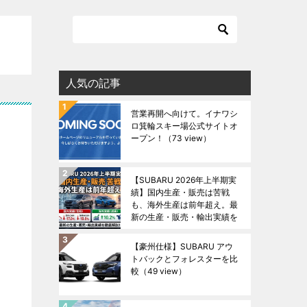
人気の記事
営業再開へ向けて。イナワシ
ロ箕輪スキー場公式サイトオ
ープン！
（73 view）
【SUBARU 2026年上半期実
績】国内生産・販売は苦戦
も、海外生産は前年超え。最
新の生産・販売・輸出実績を
徹底解説！
（49 view）
【豪州仕様】SUBARU アウ
トバックとフォレスターを比
較
（49 view）