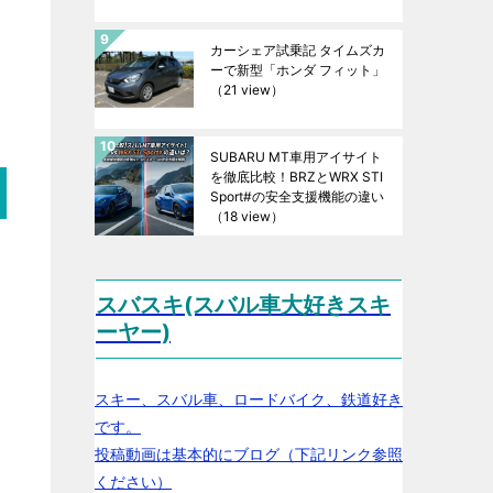
カーシェア試乗記 タイムズカ
ーで新型「ホンダ フィット」
（21 view）
SUBARU MT車用アイサイト
を徹底比較！BRZとWRX STI
Sport#の安全支援機能の違い
（18 view）
スバスキ(スバル車大好きスキ
ーヤー)
スキー、スバル車、ロードバイク、鉄道好き
です。
投稿動画は基本的にブログ（下記リンク参照
ください）