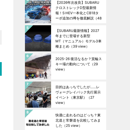
【2026年次改良】SUBARU
クロストレックD型最新情
報！S:HEV一本化とCB18タ
ーボ追加の噂を徹底解説
（48
view）
【SUBARU最新情報】2027
年までに登場する新型
MT（マニュアル）モデル3車
種まとめ
（39 view）
2025-26 復活なるか？箕輪ス
キー場の動向について
（29
view）
目的はあっちでしたが……レ
ヴォーグレイバック先行展示
イベント（東京駅）
（27
view）
快適に走れるのはどっち？東
北道と常磐道を比較してみま
した
（25 view）