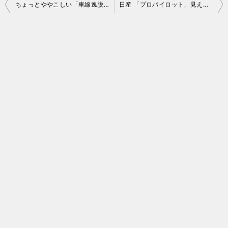
投
ちょっとややこしい「車線逸脱防止機能」と「車線中央維持機能」
日産 「プロパイロット」見えてきた弱点
稿
ナ
ビ
ゲ
ー
シ
ョ
ン