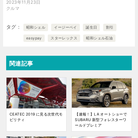
2023年11月23日
クルマ
タグ
昭和シェル
イージーペイ
誕生日
割引
easypay
スターレックス
昭和シェル石油
関連記事
CEATEC 2019 に見る次世代モ
【速報！】LA オートショーで
ビリティ
SUBARU 新型フォレスターワ
ールドプレミア