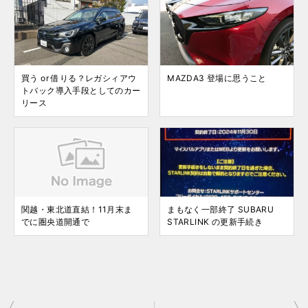
買う or 借りる？レガシィアウ
MAZDA3 登場に思うこと
トバック導入手段としてのカー
リース
関越・東北道直結！11月末ま
まもなく一部終了 SUBARU
でに圏央道開通で
STARLINK の更新手続き