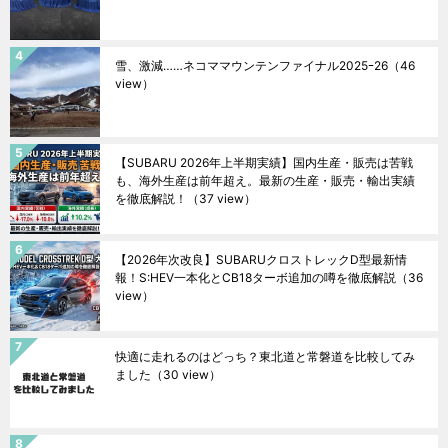
雪、激減……ネコママウンテンファイナル2025ｰ26
（46
view）
【SUBARU 2026年上半期実績】国内生産・販売は苦戦
も、海外生産は前年超え。最新の生産・販売・輸出実績
を徹底解説！
（37 view）
【2026年次改良】SUBARUクロストレックD型最新情
報！S:HEV一本化とCB18ターボ追加の噂を徹底解説
（36
view）
快適に走れるのはどっち？東北道と常磐道を比較してみ
ました
（30 view）