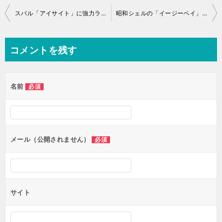
投
スバル「アイサイト」に強力ライバル！？日産 「プロパイロット」とは？
昭和シェルの「イージーペイ」で誕生日がオトク！
稿
ナ
コメントを残す
ビ
ゲ
名前
必須
ー
シ
ョ
ン
メール（公開されません）
必須
サイト