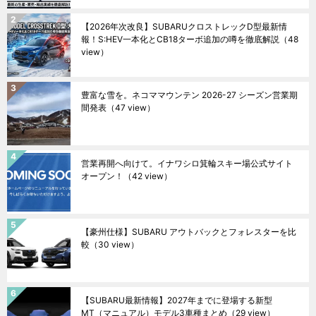
【2026年次改良】SUBARUクロストレックD型最新情
報！S:HEV一本化とCB18ターボ追加の噂を徹底解説
（48
view）
豊富な雪を。ネコママウンテン 2026-27 シーズン営業期
間発表
（47 view）
営業再開へ向けて。イナワシロ箕輪スキー場公式サイト
オープン！
（42 view）
【豪州仕様】SUBARU アウトバックとフォレスターを比
較
（30 view）
【SUBARU最新情報】2027年までに登場する新型
MT（マニュアル）モデル3車種まとめ
（29 view）