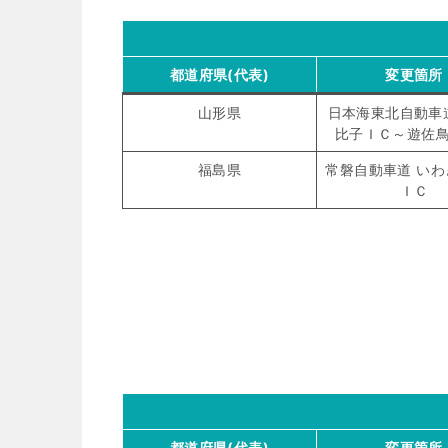
都道府県(代表)
変更箇所
山形県
日本海東北自動車
比子ＩＣ～遊佐
福島県
常磐自動車道 い
ＩＣ
都道府県(代表)
変更箇所