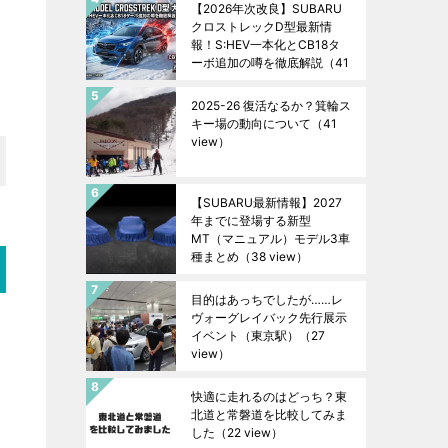
【2026年次改良】SUBARU
クロストレックD型最新情
報！S:HEV一本化とCB18タ
ーボ追加の噂を徹底解説
（41
view）
2025-26 復活なるか？箕輪ス
キー場の動向について
（41
view）
【SUBARU最新情報】2027
年までに登場する新型
MT（マニュアル）モデル3車
種まとめ
（38 view）
目的はあっちでしたが……レ
ヴォーグレイバック先行展示
イベント（東京駅）
（27
view）
快適に走れるのはどっち？東
北道と常磐道を比較してみま
した
（22 view）