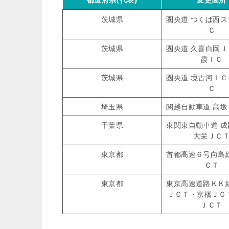
茨城県
圏央道 つくば西
Ｃ
茨城県
圏央道 久喜白岡
霞ＩＣ
茨城県
圏央道 境古河Ｉ
Ｃ
埼玉県
関越自動車道 高
千葉県
東関東自動車道 
大栄ＪＣ
東京都
首都高速６号向島
ＣＴ
東京都
東京高速道路ＫＫ
ＪＣＴ・京橋ＪＣ
ＪＣＴ