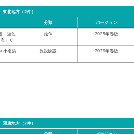
東北地方（2件）
分類
バージョン
道 遊佐
延伸
2025年春版
鳥海ＩＣ
わき小名浜
施設開設
2026年春版
関東地方（7件）
分類
バージョン