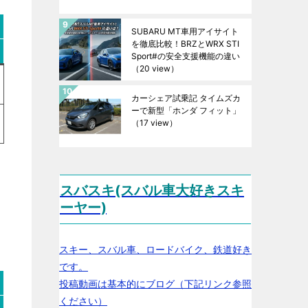
SUBARU MT車用アイサイト
を徹底比較！BRZとWRX STI
Sport#の安全支援機能の違い
（20 view）
カーシェア試乗記 タイムズカ
ーで新型「ホンダ フィット」
（17 view）
スバスキ(スバル車大好きスキ
ーヤー)
スキー、スバル車、ロードバイク、鉄道好き
です。
投稿動画は基本的にブログ（下記リンク参照
ください）