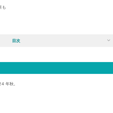
新も
目次
4 年秋。