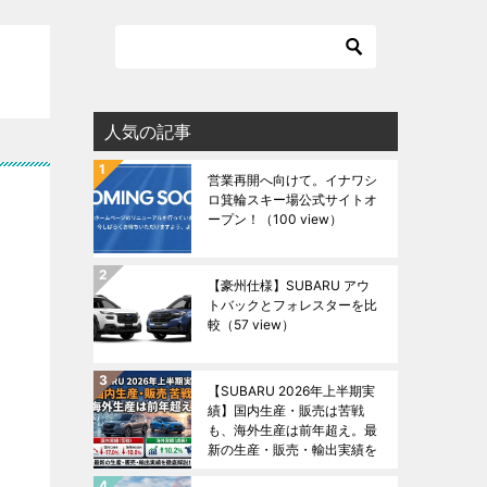
人気の記事
営業再開へ向けて。イナワシ
ロ箕輪スキー場公式サイトオ
ープン！
（100 view）
【豪州仕様】SUBARU アウ
トバックとフォレスターを比
較
（57 view）
【SUBARU 2026年上半期実
績】国内生産・販売は苦戦
も、海外生産は前年超え。最
新の生産・販売・輸出実績を
徹底解説！
（47 view）