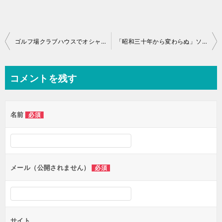
投
ゴルフ場クラブハウスでオシャレランチ
「昭和三十年から変わらぬ」ソースかつ丼 成駒
稿
ナ
コメントを残す
ビ
ゲ
名前
必須
ー
シ
ョ
ン
メール（公開されません）
必須
サイト