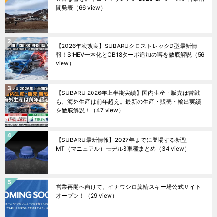
間発表
（66 view）
【2026年次改良】SUBARUクロストレックD型最新情
報！S:HEV一本化とCB18ターボ追加の噂を徹底解説
（56
view）
【SUBARU 2026年上半期実績】国内生産・販売は苦戦
も、海外生産は前年超え。最新の生産・販売・輸出実績
を徹底解説！
（47 view）
【SUBARU最新情報】2027年までに登場する新型
MT（マニュアル）モデル3車種まとめ
（34 view）
営業再開へ向けて。イナワシロ箕輪スキー場公式サイト
オープン！
（29 view）