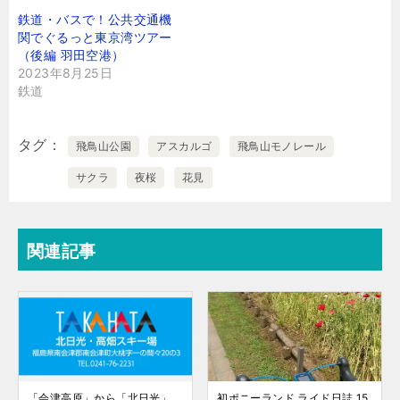
鉄道・バスで！公共交通機
関でぐるっと東京湾ツアー
（後編 羽田空港）
2023年8月25日
鉄道
タグ
飛鳥山公園
アスカルゴ
飛鳥山モノレール
サクラ
夜桜
花見
関連記事
「会津高原」から「北日光」
初ポニーランド ライド日誌 15