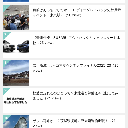
目的はあっちでしたが……レヴォーグレイバック先行展示
イベント（東京駅）
（28 view）
【豪州仕様】SUBARU アウトバックとフォレスターを比
較
（25 view）
雪、激減……ネコママウンテンファイナル2025ｰ26
（25
view）
快適に走れるのはどっち？東北道と常磐道を比較してみ
ました
（24 view）
ザウス再来か！？茨城県境町に巨大建造物出現！
（21
view）