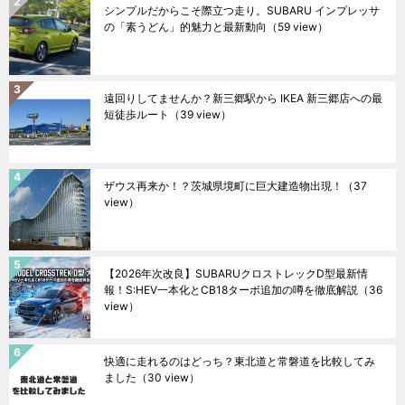
シンプルだからこそ際立つ走り。SUBARU インプレッサ
の「素うどん」的魅力と最新動向
（59 view）
遠回りしてませんか？新三郷駅から IKEA 新三郷店への最
短徒歩ルート
（39 view）
ザウス再来か！？茨城県境町に巨大建造物出現！
（37
view）
【2026年次改良】SUBARUクロストレックD型最新情
報！S:HEV一本化とCB18ターボ追加の噂を徹底解説
（36
view）
快適に走れるのはどっち？東北道と常磐道を比較してみ
ました
（30 view）