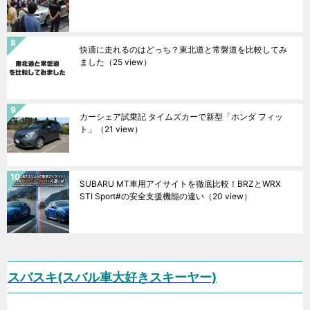
快適に走れるのはどっち？東北道と常磐道を比較してみ
ました
（25 view）
カーシェア試乗記 タイムズカーで新型「ホンダ フィッ
ト」
（21 view）
SUBARU MT車用アイサイトを徹底比較！BRZとWRX
STI Sport#の安全支援機能の違い
（20 view）
スバスキ(スバル車大好きスキーヤー)