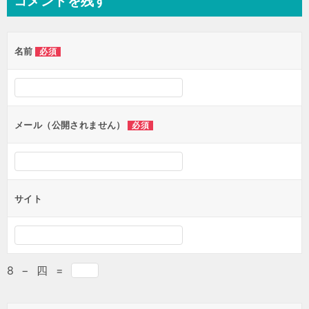
コメントを残す
ビ
ゲ
名前
必須
ー
シ
ョ
ン
メール（公開されません）
必須
サイト
8
−
四
=