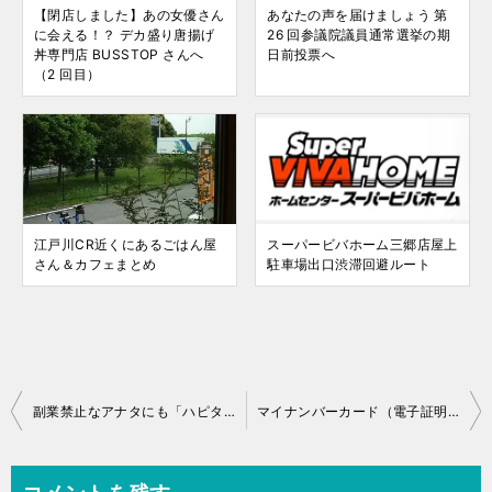
【閉店しました】あの女優さん
あなたの声を届けましょう 第
に会える！？ デカ盛り唐揚げ
26 回参議院議員通常選挙の期
丼専門店 BUSSTOP さんへ
日前投票へ
（2 回目）
江戸川CR近くにあるごはん屋
スーパービバホーム三郷店屋上
さん＆カフェまとめ
駐車場出口渋滞回避ルート
投
副業禁止なアナタにも「ハピタス」で収入アップ
マイナンバーカード（電子証明書）発行と公共施設視察
稿
ナ