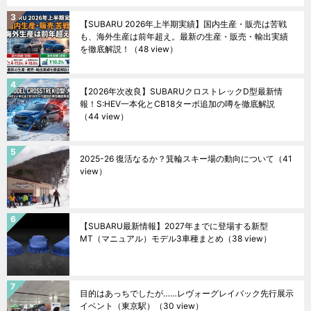
【SUBARU 2026年上半期実績】国内生産・販売は苦戦
も、海外生産は前年超え。最新の生産・販売・輸出実績
を徹底解説！
（48 view）
【2026年次改良】SUBARUクロストレックD型最新情
報！S:HEV一本化とCB18ターボ追加の噂を徹底解説
（44 view）
2025-26 復活なるか？箕輪スキー場の動向について
（41
view）
【SUBARU最新情報】2027年までに登場する新型
MT（マニュアル）モデル3車種まとめ
（38 view）
目的はあっちでしたが……レヴォーグレイバック先行展示
イベント（東京駅）
（30 view）