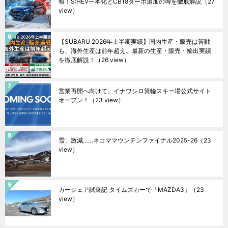
報！S:HEV一本化とCB18ターボ追加の噂を徹底解説
（27
view）
【SUBARU 2026年上半期実績】国内生産・販売は苦戦
も、海外生産は前年超え。最新の生産・販売・輸出実績
を徹底解説！
（26 view）
営業再開へ向けて。イナワシロ箕輪スキー場公式サイト
オープン！
（23 view）
雪、激減……ネコママウンテンファイナル2025ｰ26
（23
view）
カーシェア試乗記 タイムズカーで「MAZDA3」
（23
view）