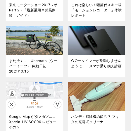
東京モーターショー2017レポ
これは楽しい！猪苗代スキー場
Part.2（「最新乗用車試乗体
「モーションレコーダー」体験
験」ガイド）
レポート
また渋く…… Ubereats（ウー
○○ータイマーが発動しません
バーイーツ） 稼動日誌
ように…… スマホ乗り換え計画
2021/10/15
Google Map がダメダメ……
ハンディ掃除機の伏兵？ マキ
Xperia 1 IV SOG06 レビュー
タの充電式クリーナ
その 2