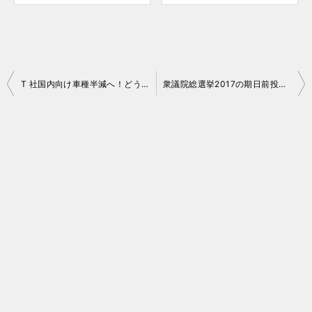
投
T 社国内向け車種半減へ！どうなるか予想してみました
衆議院総選挙2017の期日前投票とその手続
稿
ナ
ビ
ゲ
ー
シ
ョ
ン