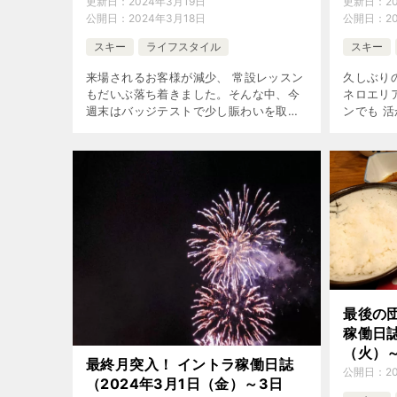
更新日：
2024年3月19日
更新日：
2
公開日：
2024年3月18日
公開日：
2
スキー
ライフスタイル
スキー
来場されるお客様が減少、 常設レッスン
久しぶり
もだいぶ落ち着きました。そんな中、今
ネロエリ
週末はバッジテストで少し賑わいを取り
ンでも 
戻しました。
最後の
稼働日誌
（火）～
最終月突入！ イントラ稼働日誌
公開日：
2
（2024年3月1日（金）～3日