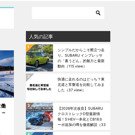
人気の記事
シンプルだからこそ際立つ走
り。SUBARU インプレッサ
の「素うどん」的魅力と最新
動向
（115 view）
快適に走れるのはどっち？東
北道と常磐道を比較してみま
した
（37 view）
稼働
【2026年次改良】SUBARU
）～
クロストレックD型最新情
報！S:HEV一本化とCB18タ
ーボ追加の噂を徹底解説
（33
view）