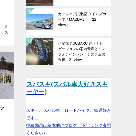
カーシェア試乗記 タイムズカ
ーで「MAZDA3」
（22
view）
え、ミ
レッス
小変化？SUBARU 純正ナビ
ゲーションの案内音声とイン
フォテインメントシステムの
今後
（21 view）
スバスキ(スバル車大好きスキ
ーヤー)
ラ
スキー、スバル車、ロードバイク、鉄道好き
です。
投稿動画は基本的にブログ（下記リンク参照
ください）