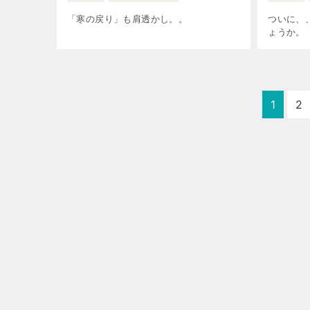
「寒の戻り」も肩透かし。。
ついに、
ょうか。
1
2