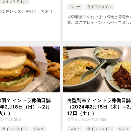
ライフスタイル
スキー
ライフスタイル
の団体レッスンを担当しており
今季最後？のたいまつ滑走と雪花火
賞。コスプレイベントもやってまし
の雨？ イントラ稼働日誌
冬型到来？ イントラ稼働日誌
4年2月18日（日）～2月
（2024年2月15日（木）～2
火））
17日（土））
024年2月20日
公開日：
2024年2月18日
ライフスタイル
グルメ
スキー
ライフスタイル
グルメ