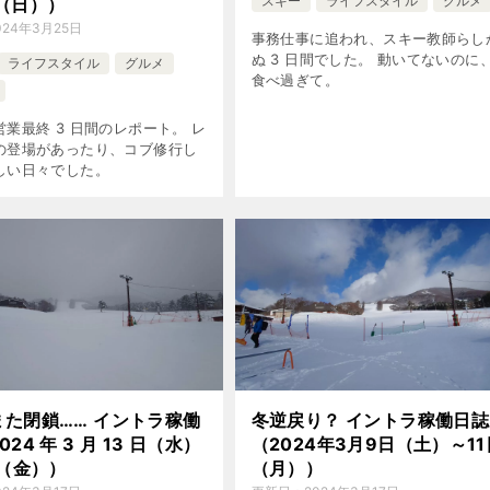
スキー
ライフスタイル
グルメ
（日））
024年3月25日
事務仕事に追われ、スキー教師らし
ぬ 3 日間でした。 動いてないのに
ライフスタイル
グルメ
食べ過ぎて。
業最終 3 日間のレポート。 レ
の登場があったり、コブ修行し
しい日々でした。
また閉鎖…… イントラ稼働
冬逆戻り？ イントラ稼働日誌
24 年 3 月 13 日（水）
（2024年3月9日（土）～11
日（金））
（月））