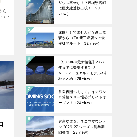
ザウス再来か！？茨城県境町
に巨大建造物出現！
（33
から
view）
、つい
遠回りしてませんか？新三郷
駅から IKEA 新三郷店への最
短徒歩ルート
（32 view）
【SUBARU最新情報】2027
年までに登場する新型
MT（マニュアル）モデル3車
種まとめ
（29 view）
営業再開へ向けて。イナワシ
ロ箕輪スキー場公式サイトオ
ープン！
（28 view）
豊富な雪を。ネコママウンテ
日
ン 2026-27 シーズン営業期
間発表
（23 view）