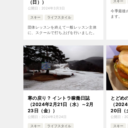
スキー
（日））
公開日：
2024年3月3日
今季最後
ます。
スキー
ライフスタイル
団体レッスンを終えて一般レッスン主体
に、スクールで打ち上げを行いました。
寒の戻り？ イントラ稼働日誌
とどめ
（2024年2月21日（水）～2月
（202
23日（金））
20日（
公開日：
2024年2月24日
公開日：
2
スキー
ライフスタイル
スキー