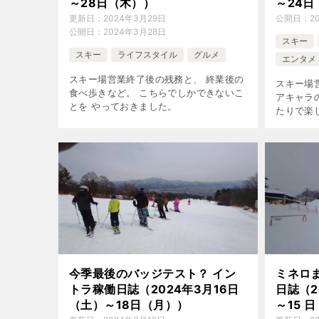
～28日（木））
～24日
更新日：
2024年3月29日
公開日：
2
公開日：
2024年3月28日
スキー
スキー
ライフスタイル
グルメ
エンタメ
スキー場営業終了後の残務と、 終業後の
スキー場営
食べ歩きなど。 こちらでしかできないこ
アキャラ
とを やっておきました。
たりで楽
今季最後のバッジテスト？ イン
ミネロ
トラ稼働日誌（2024年3月16日
日誌（20
（土）～18日（月））
～15 