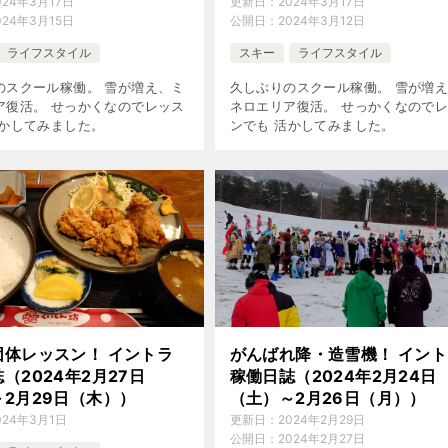
024年3月17日
更新日：
2024年3月17日
024年3月15日
公開日：
2024年3月12日
ライフスタイル
スキー
ライフスタイル
のスクール稼働。 雪が増え、ミ
久しぶりのスクール稼働。 雪が増
ア復活。 せっかくなのでレッス
ネロエリア復活。 せっかくなので
活かしてみました。
ンでも 活かしてみました。
団体レッスン！ イントラ
がんばれ降・造雪機！ イント
（2024年2月27日
稼働日誌（2024年2月24日
2月29日（木））
（土）～2月26日（月））
024年3月1日
更新日：
2024年2月29日
公開日：
2024年2月27日