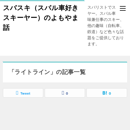
スバスキ（スバル車好き
スバリストでスキー
ヤー。スバル車、趣
スキーヤー）のよもやま
味兼仕事のスキー、
他の趣味（自転車、
話
鉄道）など色々な話
題をご提供しており
ます。
「ライトライン」の記事一覧
Tweet
0
0