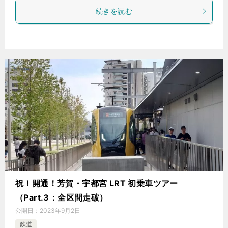
続きを読む
祝！開通！芳賀・宇都宮 LRT 初乗車ツアー
（Part.3：全区間走破）
公開日：
2023年9月2日
鉄道