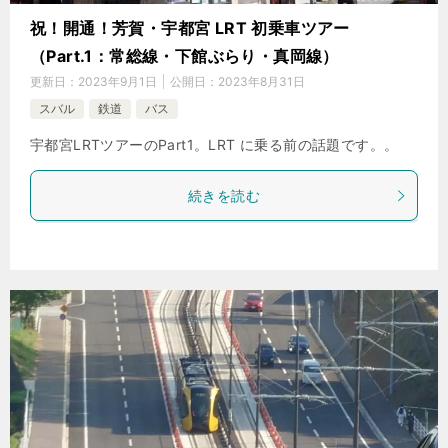
祝！開通！芳賀・宇都宮 LRT 初乗車ツアー
（Part.1：常総線・下館ぶらり・真岡線）
更新日：
2023年9月1日
公開日：
2023年8月31日
スバル
鉄道
バス
宇都宮LRTツアーのPart1。LRT に乗る前の話題です。。
続きを読む