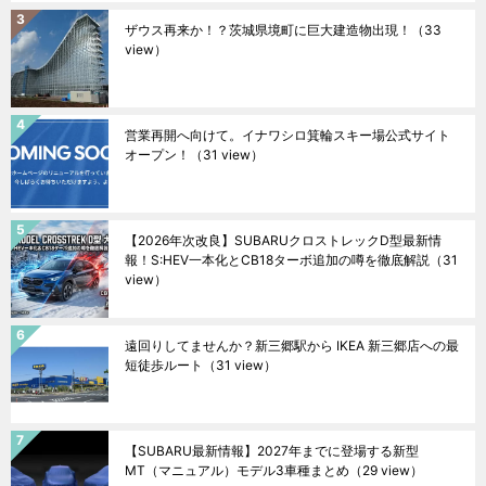
ザウス再来か！？茨城県境町に巨大建造物出現！
（33
view）
営業再開へ向けて。イナワシロ箕輪スキー場公式サイト
オープン！
（31 view）
【2026年次改良】SUBARUクロストレックD型最新情
報！S:HEV一本化とCB18ターボ追加の噂を徹底解説
（31
view）
遠回りしてませんか？新三郷駅から IKEA 新三郷店への最
短徒歩ルート
（31 view）
【SUBARU最新情報】2027年までに登場する新型
MT（マニュアル）モデル3車種まとめ
（29 view）