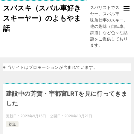
スバスキ（スバル車好き
スバリストでスキー
ヤー。スバル車、趣
スキーヤー）のよもやま
味兼仕事のスキー、
他の趣味（自転車、
話
鉄道）など色々な話
題をご提供しており
ます。
※ 当サイトはプロモーションが含まれています。
建設中の芳賀・宇都宮LRTを見に行ってきま
した
更新日：
2023年9月15日
公開日：
2020年10月21日
鉄道