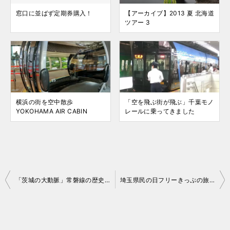
窓口に並ばず定期券購入！
【アーカイブ】2013 夏 北海道
ツアー 3
横浜の街を空中散歩
「空を飛ぶ街が飛ぶ」千葉モノ
YOKOHAMA AIR CABIN
レールに乗ってきました
投
「茨城の大動脈」常磐線の歴史と始発駅の変遷
埼玉県民の日フリーきっぷの旅2020
稿
ナ
ビ