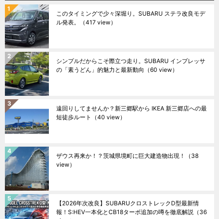
このタイミングで少々深堀り。SUBARU ステラ改良モデ
ル発表。
（417 view）
シンプルだからこそ際立つ走り。SUBARU インプレッサ
の「素うどん」的魅力と最新動向
（60 view）
遠回りしてませんか？新三郷駅から IKEA 新三郷店への最
短徒歩ルート
（40 view）
ザウス再来か！？茨城県境町に巨大建造物出現！
（38
view）
【2026年次改良】SUBARUクロストレックD型最新情
報！S:HEV一本化とCB18ターボ追加の噂を徹底解説
（36