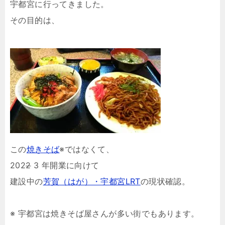
宇都宮に行ってきました。
その目的は、
この
焼きそば
※ではなくて、
202
2
3 年開業に向けて
建設中の
芳賀（はが）・宇都宮LRT
の現状確認。
※ 宇都宮は焼きそば屋さんが多い街でもあります。