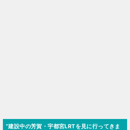
ゲ
ー
シ
ョ
ン
“建設中の芳賀・宇都宮LRTを見に行ってきま