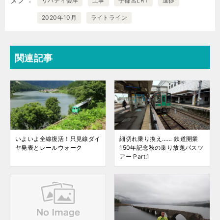
リバティ会津
工事
宇都宮LRT
進捗
2020年10月
ライトライン
関連記事
いよいよ全線復活！只見線ダイ
細切れ乗り換え…… 鉄道開業
ヤ発表とレールウォーク
150年記念秋の乗り放題パスツ
アー Part.1