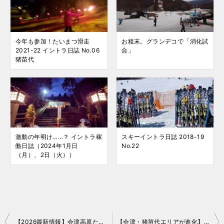
今年も参加！たいまつ滑走
お粗末。グランデコで「消化試
2021-22 イントラ日誌 No.06
合」
猪苗代
激動の年明け……？ イントラ稼
スキーイントラ日誌 2018-19
働日誌（2024年1月日
No.22
（月）、2日（火））
投
【2026最新情報】会津高原たかつえスキー場に大きな変化！運営会社交代＆公式サイトが待望のSSL化！
【会津・猪苗代エリアが進化】DMC Aizuなど4社が観光受入で業務提携！ISグループ外からの「スワローレンタサービス」合流が意味するものとは？