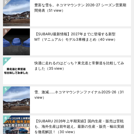
豊富な雪を。ネコママウンテン 2026-27 シーズン営業期
間発表
（51 view）
【SUBARU最新情報】2027年までに登場する新型
MT（マニュアル）モデル3車種まとめ
（40 view）
快適に走れるのはどっち？東北道と常磐道を比較してみ
ました
（35 view）
雪、激減……ネコママウンテンファイナル2025ｰ26
（31
view）
【SUBARU 2026年上半期実績】国内生産・販売は苦戦
も、海外生産は前年超え。最新の生産・販売・輸出実績
を徹底解説！
（30 view）