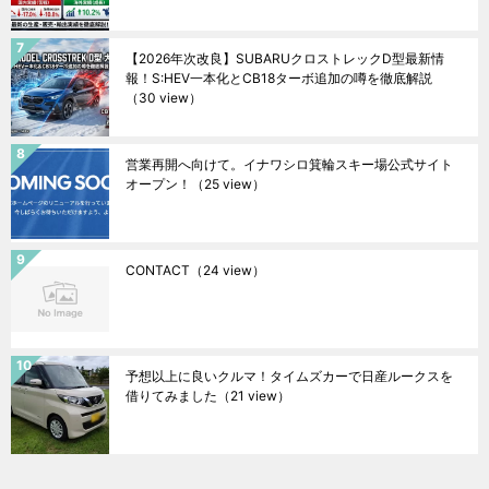
【2026年次改良】SUBARUクロストレックD型最新情
報！S:HEV一本化とCB18ターボ追加の噂を徹底解説
（30 view）
営業再開へ向けて。イナワシロ箕輪スキー場公式サイト
オープン！
（25 view）
CONTACT
（24 view）
予想以上に良いクルマ！タイムズカーで日産ルークスを
借りてみました
（21 view）