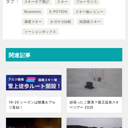
タグ
スキーギア選び
スキー
ブルーモリス
Bluemoris
S-POTION
スキー板レビュー
基礎スキー
オガサカ比較
純国産スキー
トーションボックス
関連記事
19-20 シーズンは猫魔＆アル
頑張ったご褒美？蔵王温泉スキ
ツ直結！
ーツアー 2025