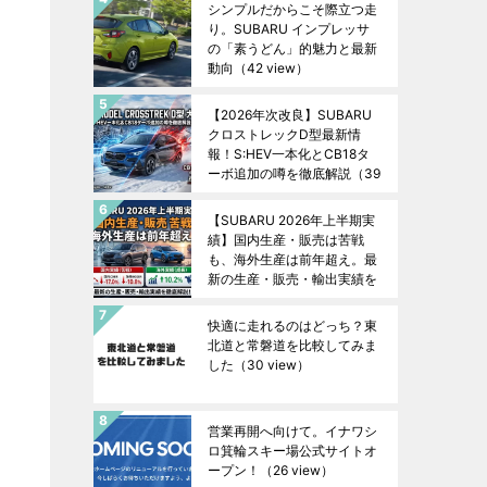
シンプルだからこそ際立つ走
り。SUBARU インプレッサ
の「素うどん」的魅力と最新
動向
（42 view）
【2026年次改良】SUBARU
クロストレックD型最新情
報！S:HEV一本化とCB18タ
ーボ追加の噂を徹底解説
（39
view）
【SUBARU 2026年上半期実
績】国内生産・販売は苦戦
も、海外生産は前年超え。最
新の生産・販売・輸出実績を
徹底解説！
（38 view）
快適に走れるのはどっち？東
北道と常磐道を比較してみま
した
（30 view）
営業再開へ向けて。イナワシ
ロ箕輪スキー場公式サイトオ
ープン！
（26 view）