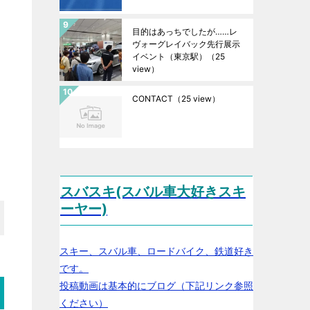
目的はあっちでしたが……レ
ヴォーグレイバック先行展示
イベント（東京駅）
（25
view）
CONTACT
（25 view）
スバスキ(スバル車大好きスキ
ーヤー)
スキー、スバル車、ロードバイク、鉄道好き
です。
投稿動画は基本的にブログ（下記リンク参照
ください）