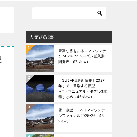
人気の記事
豊富な雪を。ネコママウンテ
ン 2026-27 シーズン営業期
提
間発表
（97 view）
【SUBARU最新情報】2027
年までに登場する新型
MT（マニュアル）モデル3車
種まとめ
（46 view）
雪、激減……ネコママウンテ
ンファイナル2025ｰ26
（45
view）