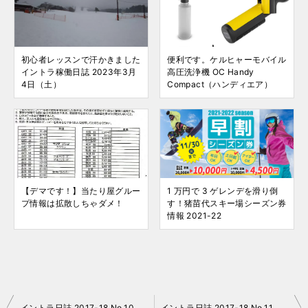
初心者レッスンで汗かきました
便利です。ケルヒャーモバイル
イントラ稼働日誌 2023年3月
高圧洗浄機 OC Handy
4日（土）
Compact（ハンディエア）
【デマです！】当たり屋グルー
1 万円で 3 ゲレンデを滑り倒
プ情報は拡散しちゃダメ！
す！猪苗代スキー場シーズン券
情報 2021-22
投
イントラ日誌 2017-18 No.10 猪苗代
イントラ日誌 2017-18 No.11 猪苗代