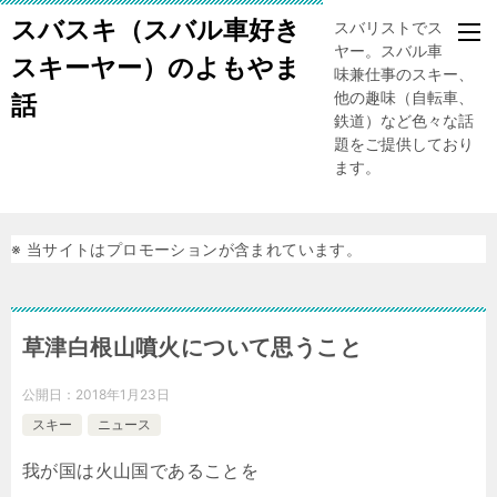
スバスキ（スバル車好き
スバリストでスキー
ヤー。スバル車、趣
スキーヤー）のよもやま
味兼仕事のスキー、
他の趣味（自転車、
話
鉄道）など色々な話
題をご提供しており
ます。
※ 当サイトはプロモーションが含まれています。
草津白根山噴火について思うこと
公開日：
2018年1月23日
スキー
ニュース
我が国は火山国であることを