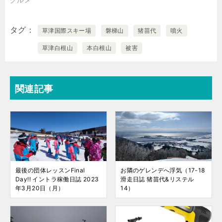
タグ
草津国際スキー場
磐梯山
猪苗代
噴火
草津白根山
本白根山
被害
関連記事
最後の団体レッスンFinal
お隣のゲレンデへ浮気（17-18
Day!! イントラ稼働日誌 2023
滑走日誌 猪苗代&リステル
年3月20日（月）
14）