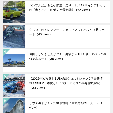
シンプルだからこそ際立つ走り。SUBARU インプレッサ
の「素うどん」的魅力と最新動向
（62 view）
久しぶりのイレクター。レガシィアウトバック搭載レポ
ート
（45 view）
遠回りしてませんか？新三郷駅から IKEA 新三郷店への最
短徒歩ルート
（39 view）
【2026年次改良】SUBARUクロストレックD型最新情
報！S:HEV一本化とCB18ターボ追加の噂を徹底解説
（34 view）
ザウス再来か！？茨城県境町に巨大建造物出現！
（34
view）