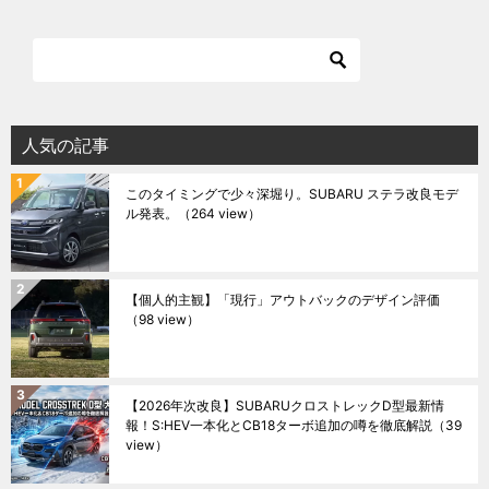
人気の記事
このタイミングで少々深堀り。SUBARU ステラ改良モデ
ル発表。
（264 view）
【個人的主観】「現行」アウトバックのデザイン評価
（98 view）
【2026年次改良】SUBARUクロストレックD型最新情
報！S:HEV一本化とCB18ターボ追加の噂を徹底解説
（39
view）