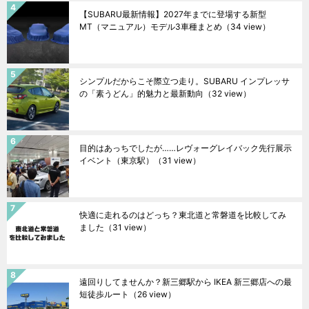
【SUBARU最新情報】2027年までに登場する新型
MT（マニュアル）モデル3車種まとめ
（34 view）
シンプルだからこそ際立つ走り。SUBARU インプレッサ
の「素うどん」的魅力と最新動向
（32 view）
目的はあっちでしたが……レヴォーグレイバック先行展示
イベント（東京駅）
（31 view）
快適に走れるのはどっち？東北道と常磐道を比較してみ
ました
（31 view）
遠回りしてませんか？新三郷駅から IKEA 新三郷店への最
短徒歩ルート
（26 view）