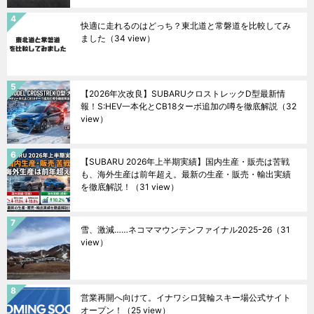
快適に走れるのはどっち？東北道と常磐道を比較してみ
ました
（34 view）
【2026年次改良】SUBARUクロストレックD型最新情
報！S:HEV一本化とCB18ターボ追加の噂を徹底解説
（32
view）
【SUBARU 2026年上半期実績】国内生産・販売は苦戦
も、海外生産は前年超え。最新の生産・販売・輸出実績
を徹底解説！
（31 view）
雪、激減……ネコママウンテンファイナル2025ｰ26
（31
view）
営業再開へ向けて。イナワシロ箕輪スキー場公式サイト
オープン！
（25 view）