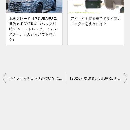
上級グレード用？SUBARU 次
アイサイト装着車でドライブレ
世代 e-BOXER のスペック判
コーダーを使うには？
明？(クロストレック、フォレ
スター、レガシィアウトバッ
ク）
投
セイフティチェックのついでに。レガシィアウトバック衣替え。
【2026年次改良】SUBARUクロストレックD型最新情報！S:HEV一本化とCB18ターボ追加の噂を徹底解説
稿
ナ
ビ
ゲ
ー