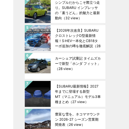
シンプルだからこそ際立つ走
り。SUBARU インプレッサ
の「素うどん」的魅力と最新
動向
（32 view）
【2026年次改良】SUBARU
クロストレックD型最新情
報！S:HEV一本化とCB18タ
ーボ追加の噂を徹底解説
（28
view）
カーシェア試乗記 タイムズカ
ーで新型「ホンダ フィット」
（28 view）
【SUBARU最新情報】2027
年までに登場する新型
MT（マニュアル）モデル3車
種まとめ
（27 view）
豊富な雪を。ネコママウンテ
ン 2026-27 シーズン営業期
間発表
（26 view）