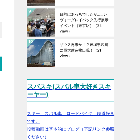
目的はあっちでしたが……レ
ヴォーグレイバック先行展示
イベント（東京駅）
（25
view）
ザウス再来か！？茨城県境町
に巨大建造物出現！
（21
view）
スバスキ(スバル車大好きスキ
ーヤー)
スキー、スバル車、ロードバイク、鉄道好き
です。
投稿動画は基本的にブログ（下記リンク参照
ください）