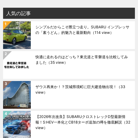
人気の記事
シンプルだからこそ際立つ走り。SUBARU インプレッサ
の「素うどん」的魅力と最新動向
（114 view）
快適に走れるのはどっち？東北道と常磐道を比較してみ
ました
（35 view）
ザウス再来か！？茨城県境町に巨大建造物出現！
（33
view）
【2026年次改良】SUBARUクロストレックD型最新情
報！S:HEV一本化とCB18ターボ追加の噂を徹底解説
（32
view）