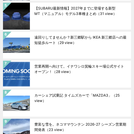
【SUBARU最新情報】2027年までに登場する新型
MT（マニュアル）モデル3車種まとめ
（31 view）
遠回りしてませんか？新三郷駅から IKEA 新三郷店への最
短徒歩ルート
（29 view）
営業再開へ向けて。イナワシロ箕輪スキー場公式サイト
オープン！
（28 view）
カーシェア試乗記 タイムズカーで「MAZDA3」
（25
view）
豊富な雪を。ネコママウンテン 2026-27 シーズン営業期
間発表
（23 view）