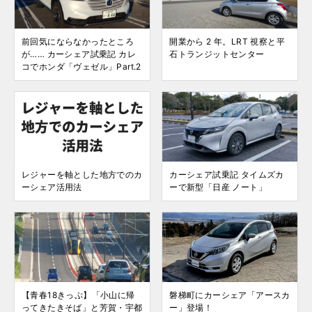
前回気にならなかったところ
開業から 2 年。LRT 視察と平
が…… カーシェア試乗記 カレ
石トランジットセンター
コでホンダ「ヴェゼル」Part.2
レジャーを軸とした地方でのカ
カーシェア試乗記 タイムズカ
ーシェア活用法
ーで新型「日産 ノート」
【青春18きっぷ】「小山に帰
磐梯町にカーシェア「アースカ
ってきたきそば」と芳賀・宇都
ー」登場！