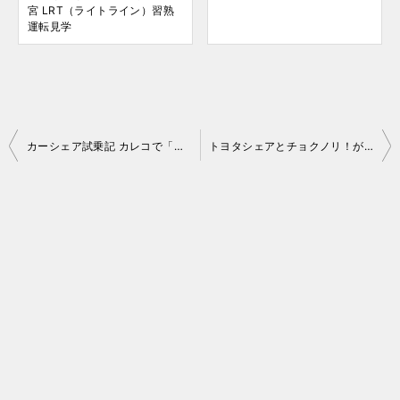
宮 LRT（ライトライン）習熟
運転見学
投
カーシェア試乗記 カレコで「スバル XV」
トヨタシェアとチョクノリ！が全国展開開始
稿
ナ
ビ
ゲ
ー
シ
ョ
ン