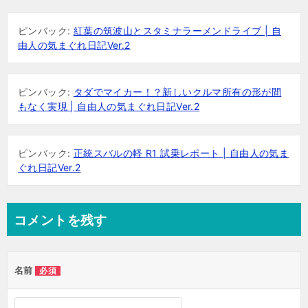
ー
ピンバック:
紅葉の筑波山とスタミナラーメンドライブ | 自
シ
由人の気まぐれ日記Ver.2
ョ
ン
ピンバック:
タダでマイカー！？新しいクルマ所有の形が間
もなく実現 | 自由人の気まぐれ日記Ver.2
ピンバック:
正統スバルの軽 R1 試乗レポート | 自由人の気ま
ぐれ日記Ver.2
コメントを残す
名前
必須