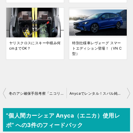
ヤリスクロスにスキー中積み何
特別仕様車レヴォーグ スマー
cmまでOK？
トエディション登場！（VN C
型）
投
冬のアシ確保手段考察「ニコリース」は使えるか
Anycaでレンタル！スバル純正の軽 R1 試乗レポート
稿
ナ
“個人間カーシェア Anyca（エニカ）使用レ
ビ
ポ” への3件のフィードバック
ゲ