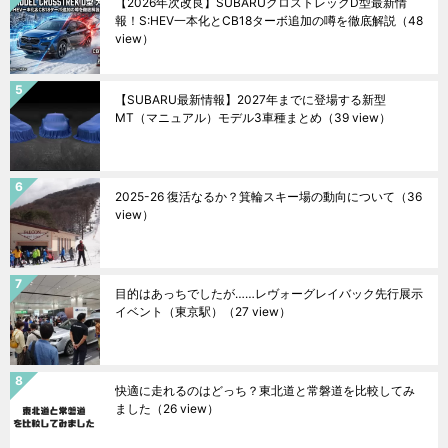
【2026年次改良】SUBARUクロストレックD型最新情
報！S:HEV一本化とCB18ターボ追加の噂を徹底解説
（48
view）
【SUBARU最新情報】2027年までに登場する新型
MT（マニュアル）モデル3車種まとめ
（39 view）
2025-26 復活なるか？箕輪スキー場の動向について
（36
view）
目的はあっちでしたが……レヴォーグレイバック先行展示
イベント（東京駅）
（27 view）
快適に走れるのはどっち？東北道と常磐道を比較してみ
ました
（26 view）