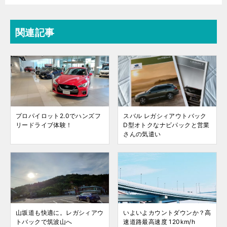
関連記事
プロパイロット2.0でハンズフ
スバル レガシィアウトバック
リードライブ体験！
D型オトクなナビパックと営業
さんの気遣い
山坂道も快適に。レガシィアウ
いよいよカウントダウンか？高
トバックで筑波山へ
速道路最高速度 120km/h