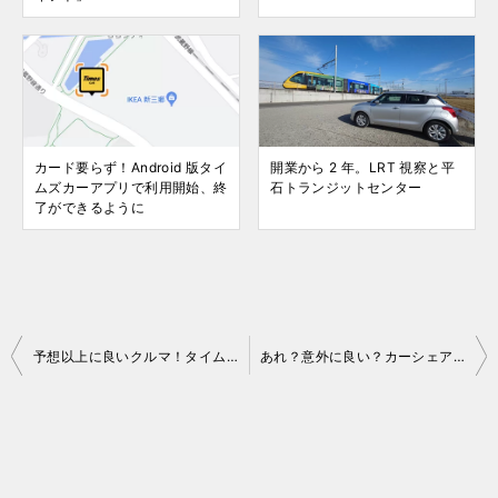
カード要らず！Android 版タイ
開業から 2 年。LRT 視察と平
ムズカーアプリで利用開始、終
石トランジットセンター
了ができるように
投
予想以上に良いクルマ！タイムズカーで日産ルークスを借りてみました
あれ？意外に良い？カーシェア試乗記タイムズカーでヤリスクロス
稿
ナ
ビ
ゲ