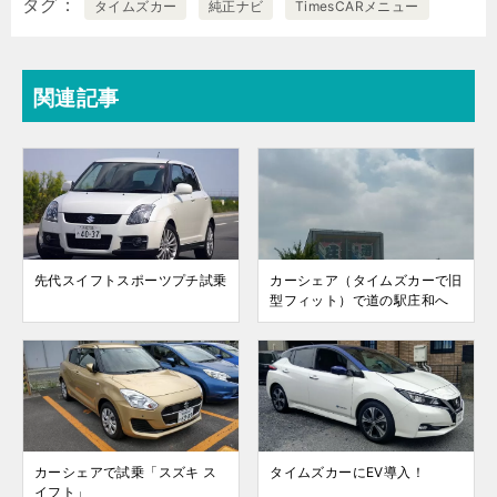
タグ
タイムズカー
純正ナビ
TimesCARメニュー
関連記事
先代スイフトスポーツプチ試乗
カーシェア（タイムズカーで旧
型フィット）で道の駅庄和へ
カーシェアで試乗「スズキ ス
タイムズカーにEV導入！
イフト」