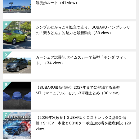
短徒歩ルート
（41 view）
シンプルだからこそ際立つ走り。SUBARU インプレッサ
の「素うどん」的魅力と最新動向
（39 view）
カーシェア試乗記 タイムズカーで新型「ホンダ フィッ
ト」
（34 view）
【SUBARU最新情報】2027年までに登場する新型
MT（マニュアル）モデル3車種まとめ
（30 view）
【2026年次改良】SUBARUクロストレックD型最新情
報！S:HEV一本化とCB18ターボ追加の噂を徹底解説
（29
view）