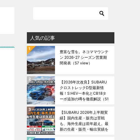
人気の記事
豊富な雪を。ネコママウンテ
ン 2026-27 シーズン営業期
ン
間発表
（57 view）
【2026年次改良】SUBARU
クロストレックD型最新情
報！S:HEV一本化とCB18タ
ーボ追加の噂を徹底解説
（51
view）
【SUBARU 2026年上半期実
績】国内生産・販売は苦戦
も、海外生産は前年超え。最
新の生産・販売・輸出実績を
徹底解説！
（49 view）