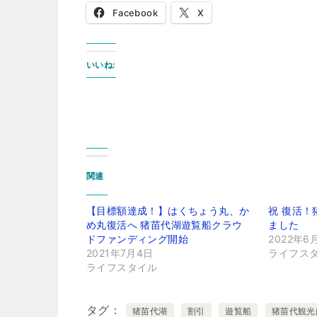
Facebook
X
いいね:
関連
【目標額達成！】はくちょう丸、か
祝 復活
め丸復活へ 猪苗代湖遊覧船クラウ
ました
ドファンディング開始
2022年6
2021年7月4日
ライフス
ライフスタイル
タグ
猪苗代湖
割引
遊覧船
猪苗代観光