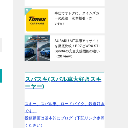
奉仕でオトクに。タイムズカ
ーの給油・洗車割引
（21
view）
SUBARU MT車用アイサイト
を徹底比較！BRZとWRX STI
Sport#の安全支援機能の違い
（20 view）
スバスキ(スバル車大好きスキ
ーヤー)
スキー、スバル車、ロードバイク、鉄道好き
です。
投稿動画は基本的にブログ（下記リンク参照
ください）