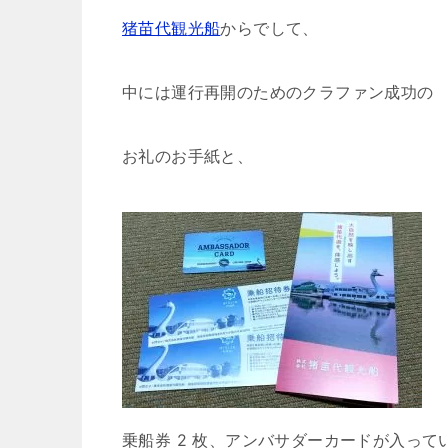
猪苗代
観
光船
からでして、
中には運行再開のためのクラファン成功の
お礼のお手紙と、
乗船券 2 枚、アンバサダーカードが入って