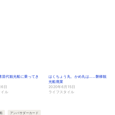
！猪苗代観光船に乗ってき
はくちょう丸、かめ丸は……磐梯観
光船廃業
月6日
2020年6月15日
タイル
ライフスタイル
船
アンバサダーカード