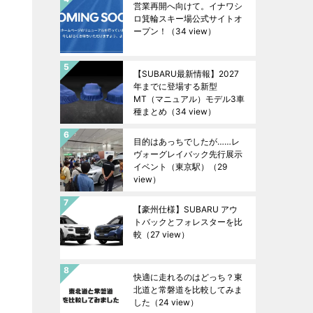
営業再開へ向けて。イナワシ
ロ箕輪スキー場公式サイトオ
ープン！
（34 view）
【SUBARU最新情報】2027
年までに登場する新型
MT（マニュアル）モデル3車
種まとめ
（34 view）
目的はあっちでしたが……レ
ヴォーグレイバック先行展示
イベント（東京駅）
（29
view）
【豪州仕様】SUBARU アウ
トバックとフォレスターを比
較
（27 view）
快適に走れるのはどっち？東
北道と常磐道を比較してみま
した
（24 view）